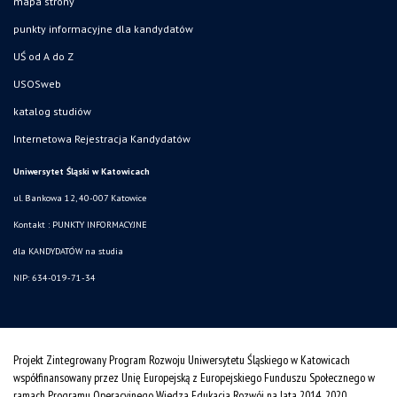
mapa strony
punkty informacyjne dla kandydatów
UŚ od A do Z
USOSweb
katalog studiów
Internetowa Rejestracja Kandydatów
Uniwersytet Śląski w Katowicach
ul. Bankowa 12, 40-007 Katowice
Kontakt :
PUNKTY INFORMACYJNE
dla KANDYDATÓW na studia
NIP: 634-019-71-34
Projekt Zintegrowany Program Rozwoju Uniwersytetu Śląskiego w Katowicach
współfinansowany przez Unię Europejską z Europejskiego Funduszu Społecznego w
ramach Programu Operacyjnego Wiedza Edukacja Rozwój na lata 2014˗2020.