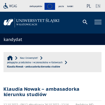
PL
EN
strefa projektów
poczta
kontakt
kandydat
Nasz Uniwersytet!
pedagogika przedszkolna i wczesnoszkolna w Katowicach
Klaudia Nowak – ambasadorka kierunku studiów
Klaudia Nowak – ambasadorka
kierunku studiów
12.10.2022 - 09:12 aktualizacja 26.10.2022 - 12:16
Redakcja:
MD