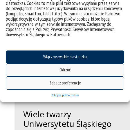
ciasteczka). Cookies to małe pliki tekstowe wysyłane przez serwis
do przeglądarki internetowej użytkownika na urządzeniu końcowym
(komputer, smartfon, tablet, itp.). W tym miejscu możecie Państwo
podjąć decyzję dotyczącą typów plików cookies, które będą
wykorzystywane w tym serwisie internetowym. Zachęcamy do
Magistra Klaudia Nowak, @autodydaktyczna
zapoznania się z Polityką Prywatności Serwisów Internetowych
Uniwersytetu Śląskiego w Katowicach.
Absolwentka i studentka VI roku Indywidualnych Studiów
Międzyobszarowych, zgłębiająca tajniki nauk o wychowaniu i
kulturze. W wolnej chwili zajmuje się pisaniem tekstów na
portalu Poinformowani.pl oraz popularyzuje pasjonujące ją
Włącz wszystkie ciasteczka
dyscypliny naukowe w mediach społecznościowych. Pomaga
też studentom z całej Polski w procesie efektywnego uczenia
się metodami innymi niż „ZZZ”.
Odrzuć
Molica książkowa, geek i amatorka ukulele w jednej osobie.
Zobacz preferencje
Prywatnie kocia mama i kawoholiczka.
Polityka plików cookies
Wiele twarzy
Uniwersytetu Śląskiego