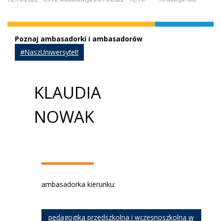
Poznaj ambasadorki i ambasadorów
#NaszUniwersytet!
KLAUDIA
NOWAK
ambasadorka kierunku:
pedagogika przedszkolna i wczesnoszkolna w