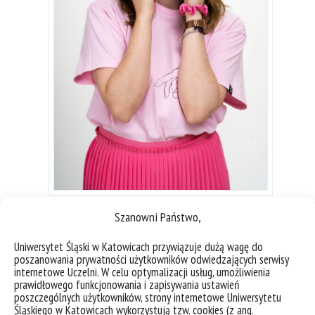
Fot. Małgorzata Dymowska, mat. Uniwersytetu
Szanowni Państwo,
Śląskiego w Katowicach
Uniwersytet Śląski w Katowicach przywiązuje dużą wagę do
poszanowania prywatności użytkowników odwiedzających serwisy
internetowe Uczelni. W celu optymalizacji usług, umożliwienia
prawidłowego funkcjonowania i zapisywania ustawień
Poznaj ambasadorkę
poszczególnych użytkowników, strony internetowe Uniwersytetu
Śląskiego w Katowicach wykorzystują tzw. cookies (z ang.