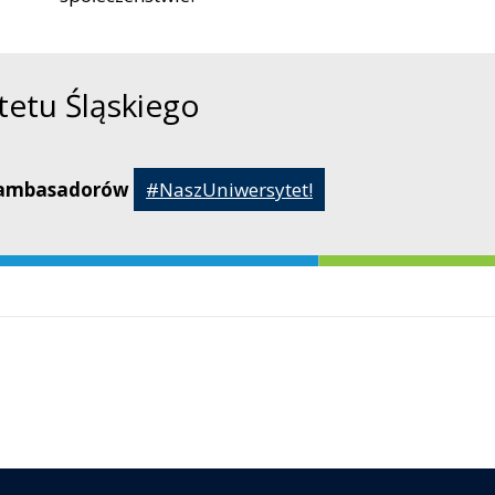
tetu Śląskiego
h ambasadorów
#NaszUniwersytet!