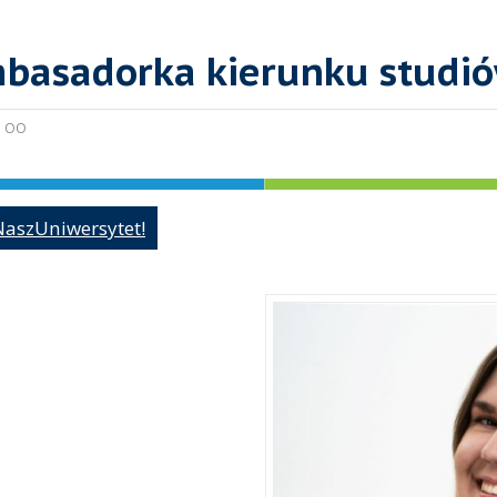
mbasadorka kierunku studi
:
OO
aszUniwersytet!