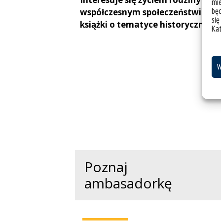
mie
bę
współczesnym społeczeństwie. Gra
się
książki o tematyce historycznej.
Ka
W
Poznaj
ambasadorkę