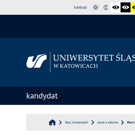
kontrast
kandydat
Nasz Uniwersytet!
nauki o rodzinie
Marta