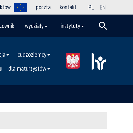
ektów
poczta
kontakt
PL
EN
cownik
wydziały
instytuty
cja
cudzoziemcy
u
dla maturzystów