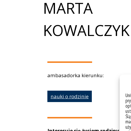
MARTA
KOWALCZYK
ambasadorka kierunku:
Un
nauki o rodzinie
pry
opt
ust
Ślą
mał
uży
Interesuje się życiem rodziny i 