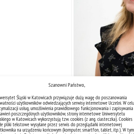
Szanowni Państwo,
iwersytet Śląski w Katowicach przywiązuje dużą wagę do poszanowania
watności użytkowników odwiedzających serwisy internetowe Uczelni. W cel
ymalizacji usług, umożliwienia prawidłowego funkcjonowania i zapisywania
awień poszczególnych użytkowników, strony internetowe Uniwersytetu
skiego w Katowicach wykorzystują tzw. cookies (z ang. ciasteczka). Cookies
e pliki tekstowe wysyłane przez serwis do przeglądarki internetowej
tkownika na urządzeniu końcowym (komputer, smartfon, tablet, itp.). W tym
jej funkcjonowaniem we