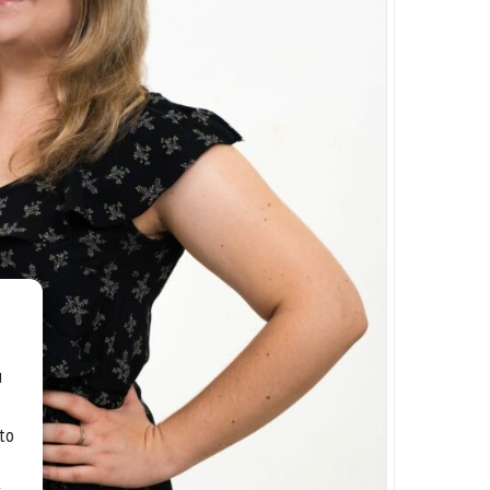
u
 to