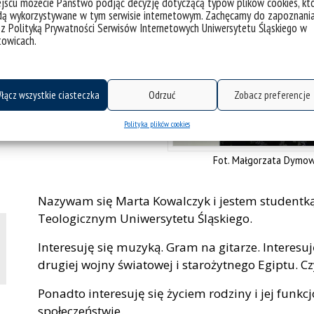
jscu możecie Państwo podjąć decyzję dotyczącą typów plików cookies, kt
dą wykorzystywane w tym serwisie internetowym. Zachęcamy do zapoznani
 na gitarze. Czyta
 z Polityką Prywatności Serwisów Internetowych Uniwersytetu Śląskiego w
towicach.
łącz wszystkie ciasteczka
Odrzuć
Zobacz preferencje
Polityka plików cookies
Fot. Małgorzata Dymow
Nazywam się Marta Kowalczyk i jestem studentką
Teologicznym Uniwersytetu Śląskiego.
Interesuję się muzyką. Gram na gitarze. Interesuję
drugiej wojny światowej i starożytnego Egiptu. C
Ponadto interesuję się życiem rodziny i jej fu
społeczeństwie.