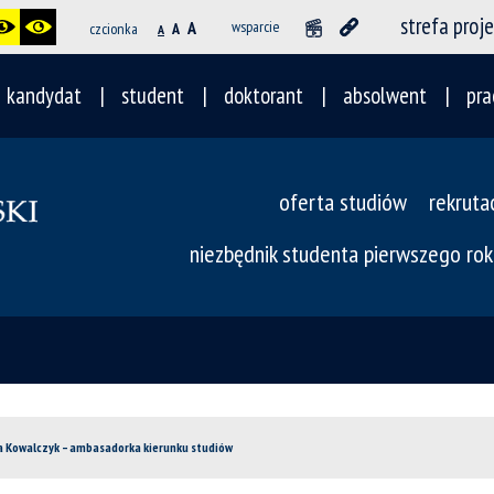
strefa proj
A
wsparcie
czcionka
A
A
kandydat
student
doktorant
absolwent
pra
oferta studiów
rekruta
niezbędnik studenta pierwszego rok
 Kowalczyk – ambasadorka kierunku studiów