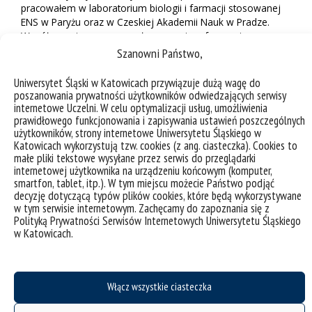
pracowałem w laboratorium biologii i farmacji stosowanej
ENS w Paryżu oraz w Czeskiej Akademii Nauk w Pradze.
Współpraca ta zaowocowała poznaniem fascynującego
obszaru chemii medycznej i projektowania leków, którym
Szanowni Państwo,
poświęciłem się w swoich dalszych badaniach. Do dziś w
kręgu moich zainteresowań mieszczą się leki
Uniwersytet Śląski w Katowicach przywiązuje dużą wagę do
przeciwgrzybicze i przeciwnowotworowe oraz sposoby, w
poszanowania prywatności użytkowników odwiedzających serwisy
jakie te leki oddziałują na żywe organizmy.
internetowe Uczelni. W celu optymalizacji usług, umożliwienia
prawidłowego funkcjonowania i zapisywania ustawień poszczególnych
Zrozumiałem również, jak ważne jest podejście
użytkowników, strony internetowe Uniwersytetu Śląskiego w
Katowicach wykorzystują tzw. cookies (z ang. ciasteczka). Cookies to
interdyscyplinarne i przyswajanie wiedzy z możliwie
małe pliki tekstowe wysyłane przez serwis do przeglądarki
szerokiego zakresu. Podział na dziedziny i dyscypliny
internetowej użytkownika na urządzeniu końcowym (komputer,
pozwala łatwiej uporządkować wiedzę i naukowców, ale
smartfon, tablet, itp.). W tym miejscu możecie Państwo podjąć
utrudnia „połapanie się w tym wszystkim”. Tymczasem nie
decyzję dotyczącą typów plików cookies, które będą wykorzystywane
można dobrze zrozumieć biologii bez chemii czy fizyki.
w tym serwisie internetowym. Zachęcamy do zapoznania się z
Interdyscyplinarne wyzwania mogą być szczególnie
Polityką Prywatności Serwisów Internetowych Uniwersytetu Śląskiego
interesujące. Do takich należy jeden z naszych nowych
w Katowicach.
projektów, w ramach którego próbujemy projektować leki
dla… zabytkowych ksiąg i starodruków.
Stopień doktora habilitowanego uzyskałem na Wydziale
Włącz wszystkie ciasteczka
Farmaceutycznym Collegium Medicum Uniwersytetu
Jagiellońskiego. Tytuł profesora również uzyskałem w