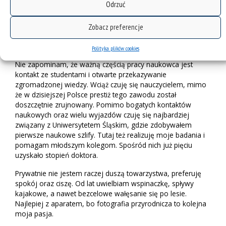
Odrzuć
zakresie nauk medycznych i o zdrowiu.
Wyniki badań prowadzonych wraz z moim zespołem zostały
Zobacz preferencje
upowszechnione w ponad 100 publikacjach naukowych oraz
30 patentach.
Polityka plików cookies
Nie zapominam, że ważną częścią pracy naukowca jest
kontakt ze studentami i otwarte przekazywanie
zgromadzonej wiedzy. Wciąż czuję się nauczycielem, mimo
że w dzisiejszej Polsce prestiż tego zawodu został
doszczętnie zrujnowany. Pomimo bogatych kontaktów
naukowych oraz wielu wyjazdów czuję się najbardziej
związany z Uniwersytetem Śląskim, gdzie zdobywałem
pierwsze naukowe szlify. Tutaj też realizuję moje badania i
pomagam młodszym kolegom. Spośród nich już pięciu
uzyskało stopień doktora.
Prywatnie nie jestem raczej duszą towarzystwa, preferuję
spokój oraz ciszę. Od lat uwielbiam wspinaczkę, spływy
kajakowe, a nawet bezcelowe wałęsanie się po lesie.
Najlepiej z aparatem, bo fotografia przyrodnicza to kolejna
moja pasja.