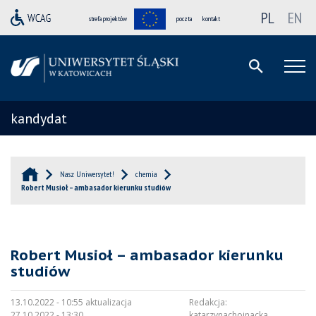
PL
EN
strefa projektów
poczta
kontakt
kandydat
Nasz Uniwersytet!
chemia
Robert Musioł – ambasador kierunku studiów
Robert Musioł – ambasador kierunku
studiów
13.10.2022 - 10:55 aktualizacja
Redakcja:
27.10.2022 - 13:30
katarzynachojnacka