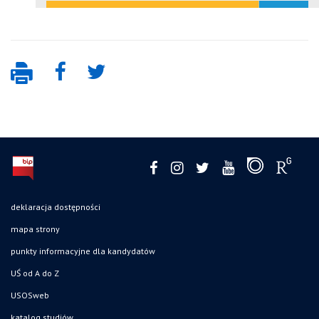
deklaracja dostępności
mapa strony
punkty informacyjne dla kandydatów
UŚ od A do Z
USOSweb
katalog studiów