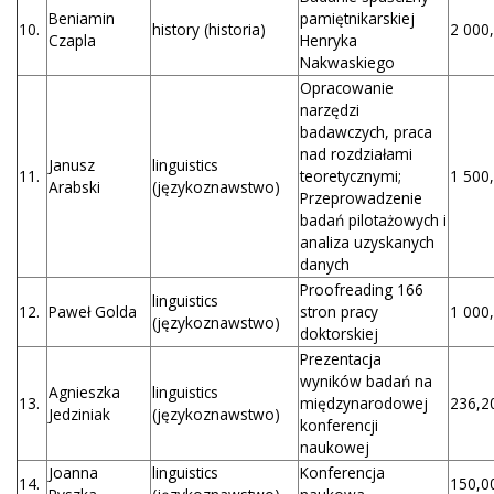
Beniamin
pamiętnikarskiej
10.
history (historia)
2 000,
Czapla
Henryka
Nakwaskiego
Opracowanie
narzędzi
badawczych, praca
nad rozdziałami
Janusz
linguistics
11.
teoretycznymi;
1 500,
Arabski
(językoznawstwo)
Przeprowadzenie
badań pilotażowych i
analiza uzyskanych
danych
Proofreading 166
linguistics
12.
Paweł Golda
stron pracy
1 000,
(językoznawstwo)
doktorskiej
Prezentacja
wyników badań na
Agnieszka
linguistics
13.
międzynarodowej
236,20
Jedziniak
(językoznawstwo)
konferencji
naukowej
Joanna
linguistics
Konferencja
14.
150,00