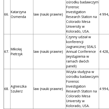
ośrodku badawczym
Forensic
Katarzyna
Investigation
66.
law (nauki prawne)
4 994,
Osmenda
Research Station na
Colorado Mesa
University w
Kolorado, USA.
Czynny udział w
konferencji
zagranicznej SEALS
Mikołaj
67.
law (nauki prawne)
Annual Conference
4 428,
Pietrzyk
(wystąpienia w
ramach dwóch
paneli)
Wizyta studyjna w
ośrodku badawczym
Forensic
Agnieszka
Investigation
68.
law (nauki prawne)
4 994,
Szulierz
Research Station na
Colorado Mesa
University w
Kolorado, USA.