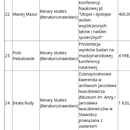
Konferencji
Naukowej pt.
literary studies
22.
Maciej Mazur
“Utopie i dystopie
400,00
(literaturoznawstwo)
wobec
współczesnych
lęków i nadziei
społecznych”
Prezentacja
wyników badań na
Piotr
literary studies
23.
międzynarodowej
4 998,
Piekutowski
(literaturoznawstwo)
konferencji
naukowej
Dziesięciodniowa
kwerenda w
archiwum Jarosława
Iwaszkiewicza
(Muzeum im. Anny i
literary studies
24.
Beata Rudy
Jarosława
1 620,
(literaturoznawstwo)
Iwaszkiewiczów w
Stawisku)
powiązana z
zadaniem