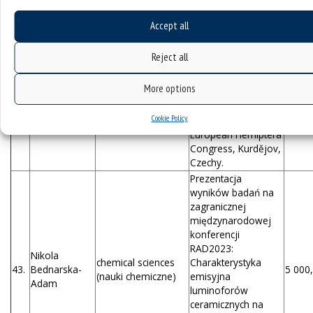
Joanna
biological sciences
42.
Heteroptera:
4 977,
Zygała
(nauki biologiczne)
Reduviidae) z
Accept all
wykorzystaniem
techniki SEM –
Reject all
prezentacja
wyników na
More options
międzynarodowej,
specjalistycznej
Cookie Policy
konferencji 9th
European Hemiptera
Congress, Kurdějov,
Czechy.
Prezentacja
wyników badań na
zagranicznej
międzynarodowej
konferencji
RAD2023:
Nikola
chemical sciences
Charakterystyka
43.
Bednarska-
5 000,
(nauki chemiczne)
emisyjna
Adam
luminoforów
ceramicznych na