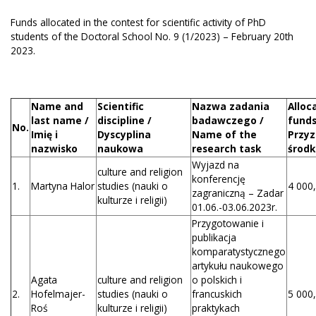
Funds allocated in the contest for scientific activity of PhD
students of the Doctoral School No. 9 (1/2023) – February 20th
2023.
Name and
Scientific
Nazwa zadania
Alloc
last name /
discipline /
badawczego /
funds
No.
Imię i
Dyscyplina
Name of the
Przy
nazwisko
naukowa
research task
środk
Wyjazd na
culture and religion
konferencję
1.
Martyna Halor
studies (nauki o
4 000,
zagraniczną – Zadar
kulturze i religii)
01.06.-03.06.2023r.
Przygotowanie i
publikacja
komparatystycznego
artykułu naukowego
Agata
culture and religion
o polskich i
2.
Hofelmajer-
studies (nauki o
francuskich
5 000,
Roś
kulturze i religii)
praktykach