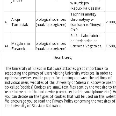
Janusz
w Kurdejov
(Republika Czeska).
Techniki analizy
Alicja
biological sciences
chromatyny w
40.
2 000,
Tomasiak
(nauki biologiczne)
tkankach roślinnych-
ChIP
Staż – Laboratoire
de Recherche en
Magdalena
biological sciences
41.
Sciences Végétales,
1 500,
Zaranek
(nauki biologiczne)
Auzeville-Tolosane,
Francja
Dear Users,
Analiza
morfologiczna
The University of Silesia in Katowice attaches great importance to
respecting the privacy of users visiting University websites. In order to
aparatów
optimise services, enable proper functioning and save the settings of
strydulacyjnych oraz
individual users, websites of the University of Silesia in Katowice use th
towarzyszących im
so-called ‘cookies’. Cookies are small text files sent by the website to t
struktur
user’s browser on the end device (computer, tablet, smartphone, etc.). H
sensorycznych u
you can decide on the types of cookies that will be used on this websit
wybranych
We encourage you to read the Privacy Policy concerning the websites of
przedstawicieli
the University of Silesia in Katowice.
zajadkowatych
(Hemiptera: