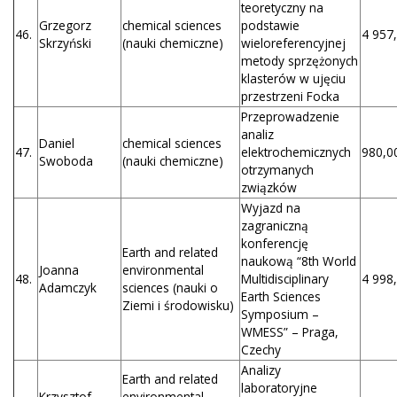
teoretyczny na
Grzegorz
chemical sciences
podstawie
46.
4 957,
Skrzyński
(nauki chemiczne)
wieloreferencyjnej
metody sprzężonych
klasterów w ujęciu
przestrzeni Focka
Przeprowadzenie
analiz
Daniel
chemical sciences
47.
elektrochemicznych
980,00
Swoboda
(nauki chemiczne)
otrzymanych
związków
Wyjazd na
zagraniczną
konferencję
Earth and related
naukową “8th World
Joanna
environmental
48.
Multidisciplinary
4 998,
Adamczyk
sciences (nauki o
Earth Sciences
Ziemi i środowisku)
Symposium –
WMESS” – Praga,
Czechy
Analizy
Earth and related
laboratoryjne
Krzysztof
environmental