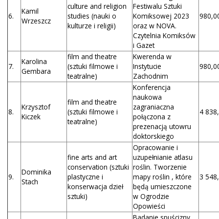
culture and religion
Festiwalu Sztuki
Kamil
6.
studies (nauki o
Komiksowej 2023
980,00
Wrzeszcz
kulturze i religii)
oraz w NOVA.
Czytelnia Komiksów
i Gazet
film and theatre
Kwerenda w
Karolina
7.
(sztuki filmowe i
Instytucie
980,00
Gembara
teatralne)
Zachodnim
Konferencja
naukowa
film and theatre
Krzysztof
zagraniaczna
8.
(sztuki filmowe i
4 838,
Kiczek
połączona z
teatralne)
prezenacją utowru
doktorskiego
Opracowanie i
fine arts and art
uzupełnianie atlasu
conservation (sztuki
roślin. Tworzenie
Dominika
9.
plastyczne i
mapy roślin , które
3 548,
Stach
konserwacja dzieł
będą umieszczone
sztuki)
w Ogrodzie
Opowieści
Badanie spuścizny