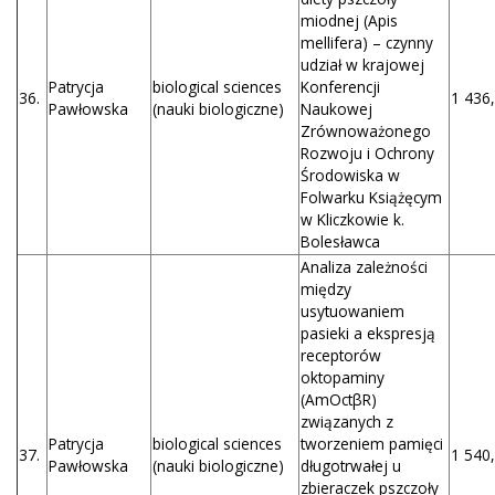
miodnej (Apis
mellifera) – czynny
udział w krajowej
Patrycja
biological sciences
Konferencji
36.
1 436,
Pawłowska
(nauki biologiczne)
Naukowej
Zrównoważonego
Rozwoju i Ochrony
Środowiska w
Folwarku Książęcym
w Kliczkowie k.
Bolesławca
Analiza zależności
między
usytuowaniem
pasieki a ekspresją
receptorów
oktopaminy
(AmOctβR)
związanych z
Patrycja
biological sciences
tworzeniem pamięci
37.
1 540,
Pawłowska
(nauki biologiczne)
długotrwałej u
zbieraczek pszczoły