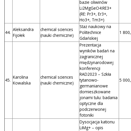
bazie oliwinów
Li2MgGeO4:RE3+
(RE: Pr3+, Er3+,
Ho3+, Tm3+)
Staż naukowy na
Aleksandra
chemical sciences
44.
Politechnice
1 800,
Fijołek
(nauki chemiczne)
Gdańskiej
Prezentacja
wyników badań na
zagranicznej
międzynarodowej
konferencji
RAD2023 – Szkła
Karolina
chemical sciences
45.
tytanowo-
5 000,
Kowalska
(nauki chemiczne)
germanianowe
domieszkowane
jonami tulu: badania
optyczne dla
podczerwonej
fotoniki
Dysocjacja kationu
LiMg+ – opis