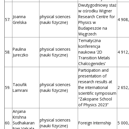
Dwutygodniowy staż
w ośrodku Wigner
Joanna
physical sciences
Research Centre for
57.
4 908,
Grelska
(nauki fizyczne)
Physics w
Budapeszcie na
Węgrzech
Tematyczna
konferencja
Paulina
physical sciences
58.
naukowa ‘2D
4 912,
Jureczko
(nauki fizyczne)
Transition Metals
Chalcogenides’
Participation and
presentation of
research results at
Taoufik
physical sciences
59.
the international
2 652,
Lamrani
(nauki fizyczne)
scientific symposium
“Zakopane School
of Physics 2023”
Anjana
Krishna
physical sciences
60.
Sudhakaran
Foreign Internship
5 000,
(nauki fizyczne)
Nair Valsala