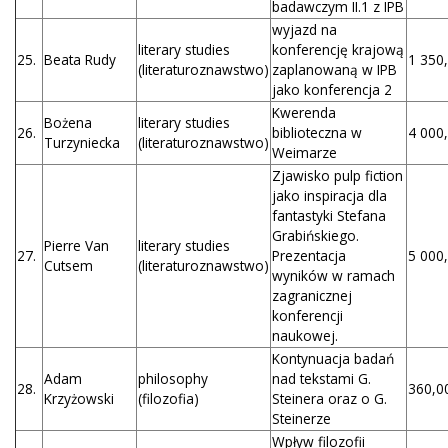
badawczym II.1 z IPB
wyjazd na
literary studies
konferencję krajową
25.
Beata Rudy
1 350,
(literaturoznawstwo)
zaplanowaną w IPB
jako konferencja 2
Kwerenda
Bożena
literary studies
26.
biblioteczna w
4 000,
Turzyniecka
(literaturoznawstwo)
Weimarze
Zjawisko pulp fiction
jako inspiracja dla
fantastyki Stefana
Grabińskiego.
Pierre Van
literary studies
27.
Prezentacja
5 000,
Cutsem
(literaturoznawstwo)
wyników w ramach
zagranicznej
konferencji
naukowej.
Kontynuacja badań
Adam
philosophy
nad tekstami G.
28.
360,00
Krzyżowski
(filozofia)
Steinera oraz o G.
Steinerze
Wpływ filozofii