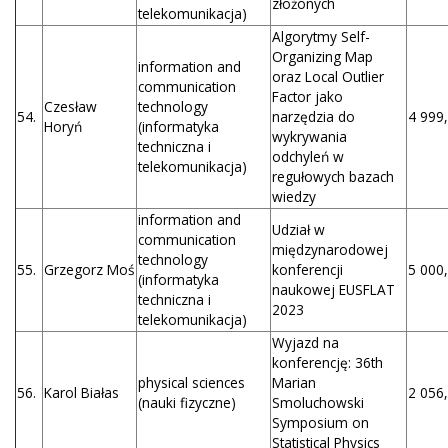
złożonych
telekomunikacja)
Algorytmy Self-
Organizing Map
information and
oraz Local Outlier
communication
Factor jako
Czesław
technology
54.
narzędzia do
4 999,
Horyń
(informatyka
wykrywania
techniczna i
odchyleń w
telekomunikacja)
regułowych bazach
wiedzy
information and
Udział w
communication
międzynarodowej
technology
55.
Grzegorz Moś
konferencji
5 000,
(informatyka
naukowej EUSFLAT
techniczna i
2023
telekomunikacja)
Wyjazd na
konferencję: 36th
physical sciences
Marian
56.
Karol Białas
2 056,
(nauki fizyczne)
Smoluchowski
Symposium on
Statistical Physics