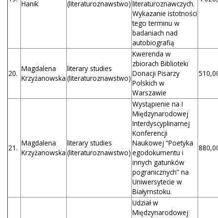
Hanik
(literaturoznawstwo)
literaturoznawczych.
Wykazanie istotności
tego terminu w
badaniach nad
autobiografią
Kwerenda w
zbiorach Biblioteki
Magdalena
literary studies
20.
Donacji Pisarzy
510,00
Krzyżanowska
(literaturoznawstwo)
Polskich w
Warszawie
Wystąpienie na I
Międzynarodowej
Interdyscyplinarnej
Konferencji
Magdalena
literary studies
Naukowej “Poetyka
21.
880,00
Krzyżanowska
(literaturoznawstwo)
egodokumentu i
innych gatunków
pogranicznych” na
Uniwersytecie w
Białymstoku.
Udział w
Międzynarodowej