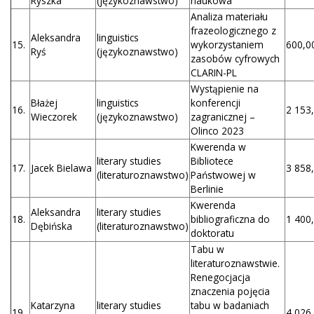
Ryszka
(językoznawstwo)
naukowa
Analiza materiału
frazeologicznego z
Aleksandra
linguistics
15.
wykorzystaniem
600,00
Ryś
(językoznawstwo)
zasobów cyfrowych
CLARIN-PL
Wystąpienie na
Błażej
linguistics
konferencji
16.
2 153,
Wieczorek
(językoznawstwo)
zagranicznej –
Olinco 2023
Kwerenda w
literary studies
Bibliotece
17.
Jacek Bielawa
3 858,
(literaturoznawstwo)
Państwowej w
Berlinie
Kwerenda
Aleksandra
literary studies
18.
bibliograficzna do
1 400,
Dębińska
(literaturoznawstwo)
doktoratu
Tabu w
literaturoznawstwie.
Renegocjacja
znaczenia pojęcia
Katarzyna
literary studies
tabu w badaniach
19.
4 026,