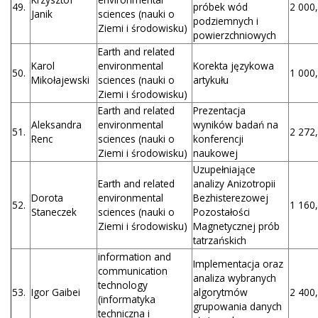
49.
próbek wód
2 000,
Janik
sciences (nauki o
podziemnych i
Ziemi i środowisku)
powierzchniowych
Earth and related
Karol
environmental
Korekta językowa
50.
1 000,
Mikołajewski
sciences (nauki o
artykułu
Ziemi i środowisku)
Earth and related
Prezentacja
Aleksandra
environmental
wyników badań na
51.
2 272,
Renc
sciences (nauki o
konferencji
Ziemi i środowisku)
naukowej
Uzupełniające
Earth and related
analizy Anizotropii
Dorota
environmental
Bezhisterezowej
52.
1 160,
Staneczek
sciences (nauki o
Pozostałości
Ziemi i środowisku)
Magnetycznej prób
tatrzańskich
information and
Implementacja oraz
communication
analiza wybranych
technology
53.
Igor Gaibei
algorytmów
2 400,
(informatyka
grupowania danych
techniczna i