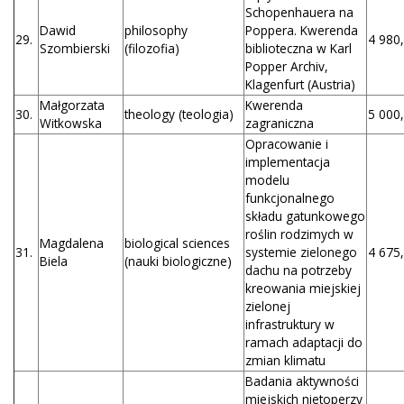
Schopenhauera na
Dawid
philosophy
Poppera. Kwerenda
29.
4 980,
Szombierski
(filozofia)
biblioteczna w Karl
Popper Archiv,
Klagenfurt (Austria)
Małgorzata
Kwerenda
30.
theology (teologia)
5 000,
Witkowska
zagraniczna
Opracowanie i
implementacja
modelu
funkcjonalnego
składu gatunkowego
roślin rodzimych w
Magdalena
biological sciences
31.
systemie zielonego
4 675,
Biela
(nauki biologiczne)
dachu na potrzeby
kreowania miejskiej
zielonej
infrastruktury w
ramach adaptacji do
zmian klimatu
Badania aktywności
miejskich nietoperzy