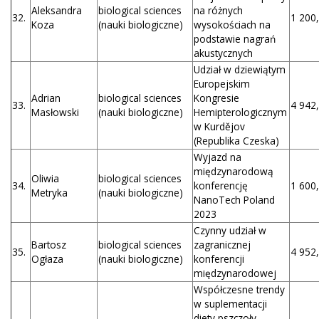
Aleksandra
biological sciences
na różnych
32.
1 200,
Koza
(nauki biologiczne)
wysokościach na
podstawie nagrań
akustycznych
Udział w dziewiątym
Europejskim
Adrian
biological sciences
Kongresie
33.
4 942,
Masłowski
(nauki biologiczne)
Hemipterologicznym
w Kurdějov
(Republika Czeska)
Wyjazd na
międzynarodową
Oliwia
biological sciences
34.
konferencję
1 600,
Metryka
(nauki biologiczne)
NanoTech Poland
2023
Czynny udział w
Bartosz
biological sciences
zagranicznej
35.
4 952,
Ogłaza
(nauki biologiczne)
konferencji
międzynarodowej
Współczesne trendy
w suplementacji
diety pszczoły