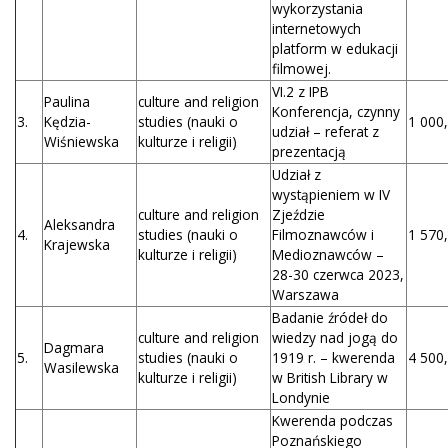
wykorzystania
internetowych
platform w edukacji
filmowej.
VI.2 z IPB
Paulina
culture and religion
Konferencja, czynny
3.
Kędzia-
studies (nauki o
1 000,
udział – referat z
Wiśniewska
kulturze i religii)
prezentacją
Udział z
wystąpieniem w IV
culture and religion
Zjeździe
Aleksandra
4.
studies (nauki o
Filmoznawców i
1 570,
Krajewska
kulturze i religii)
Medioznawców –
28-30 czerwca 2023,
Warszawa
Badanie źródeł do
culture and religion
wiedzy nad jogą do
Dagmara
5.
studies (nauki o
1919 r. – kwerenda
4 500,
Wasilewska
kulturze i religii)
w British Library w
Londynie
Kwerenda podczas
Poznańskiego