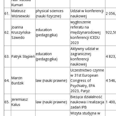
Kumari
Mateusz
physical sciences
Udział w konferencji
61.
2 056,
Wiśniewski
(nauki fizyczne)
naukowej
wygłoszenie
Joanna
referatu na
education
62.
Kruszyńska-
międzynarodowej
922,50
(pedagogika)
Szwedo
konferencji ICEDU
2023
Aktywny udział w
education
zagranicznej
63.
Patryk Stępień
4 823,
(pedagogika)
konferencji
naukowej
Uczestnictwo czynne
w 31st European
Marcin
64.
law (nauki prawne)
Congress of
4 546,
Burdzik
Psychiatry, EPA
2023, Paryż
Bieżąca działalność
Jeremiasz
65.
law (nauki prawne)
naukowa i realizacja
1 400,
Kalus
zadań IPB
Wizyta studyjna w