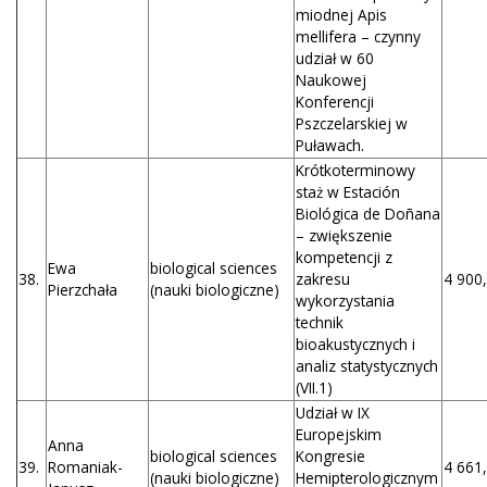
miodnej Apis
mellifera – czynny
udział w 60
Naukowej
Konferencji
Pszczelarskiej w
Puławach.
Krótkoterminowy
staż w Estación
Biológica de Doñana
– zwiększenie
kompetencji z
Ewa
biological sciences
38.
zakresu
4 900,
Pierzchała
(nauki biologiczne)
wykorzystania
technik
bioakustycznych i
analiz statystycznych
(VII.1)
Udział w IX
Europejskim
Anna
biological sciences
Kongresie
39.
Romaniak-
4 661,
(nauki biologiczne)
Hemipterologicznym