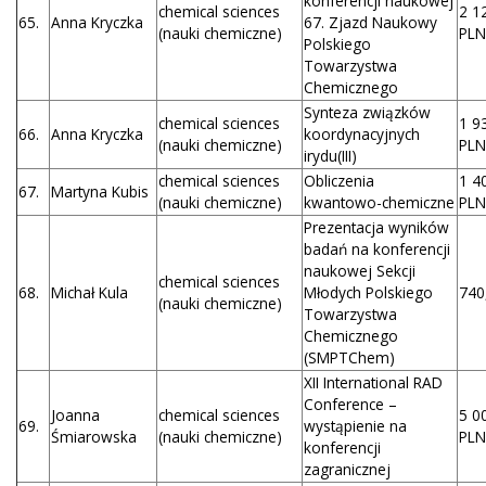
konferencji naukowej
chemical sciences
2 1
65.
Anna Kryczka
67. Zjazd Naukowy
(nauki chemiczne)
PLN
Polskiego
Towarzystwa
Chemicznego
Synteza związków
chemical sciences
1 9
66.
Anna Kryczka
koordynacyjnych
(nauki chemiczne)
PLN
irydu(III)
chemical sciences
Obliczenia
1 4
67.
Martyna Kubis
(nauki chemiczne)
kwantowo-chemiczne
PLN
Prezentacja wyników
badań na konferencji
naukowej Sekcji
chemical sciences
68.
Michał Kula
Młodych Polskiego
740
(nauki chemiczne)
Towarzystwa
Chemicznego
(SMPTChem)
XII International RAD
Conference –
Joanna
chemical sciences
5 0
69.
wystąpienie na
Śmiarowska
(nauki chemiczne)
PLN
konferencji
zagranicznej