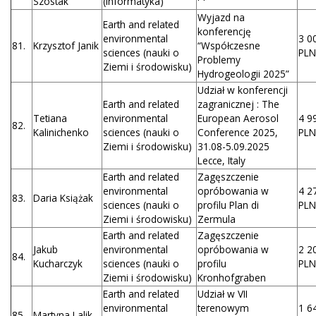
Szóstak
(informatyka)
Wyjazd na
Earth and related
konferencję
environmental
3 0
81.
Krzysztof Janik
“Współczesne
sciences (nauki o
PLN
Problemy
Ziemi i środowisku)
Hydrogeologii 2025”
Udział w konferencji
Earth and related
zagranicznej : The
Tetiana
environmental
European Aerosol
4 9
82.
Kalinichenko
sciences (nauki o
Conference 2025,
PLN
Ziemi i środowisku)
31.08-5.09.2025
Lecce, Italy
Earth and related
Zagęszczenie
environmental
opróbowania w
4 2
83.
Daria Książak
sciences (nauki o
profilu Plan di
PLN
Ziemi i środowisku)
Zermula
Earth and related
Zagęszczenie
Jakub
environmental
opróbowania w
2 2
84.
Kucharczyk
sciences (nauki o
profilu
PLN
Ziemi i środowisku)
Kronhofgraben
Earth and related
Udział w VII
environmental
terenowym
1 6
85.
Martyna Lalik