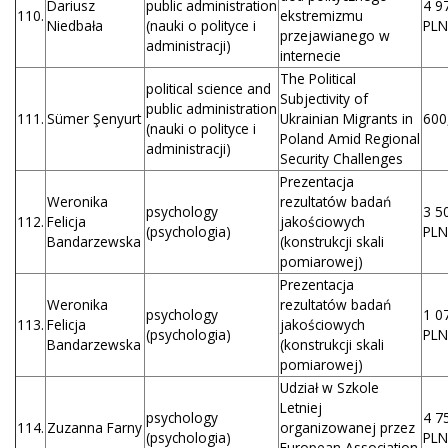
Dariusz
public administration
4 9
110.
ekstremizmu
Niedbała
(nauki o polityce i
PLN
przejawianego w
administracji)
internecie
The Political
political science and
Subjectivity of
public administration
111.
Sümer Şenyurt
Ukrainian Migrants in
600
(nauki o polityce i
Poland Amid Regional
administracji)
Security Challenges
Prezentacja
Weronika
rezultatów badań
psychology
3 5
112.
Felicja
jakościowych
(psychologia)
PLN
Bandarzewska
(konstrukcji skali
pomiarowej)
Prezentacja
Weronika
rezultatów badań
psychology
1 0
113.
Felicja
jakościowych
(psychologia)
PLN
Bandarzewska
(konstrukcji skali
pomiarowej)
Udział w Szkole
Letniej
psychology
4 7
114.
Zuzanna Farny
organizowanej przez
(psychologia)
PLN
European Association