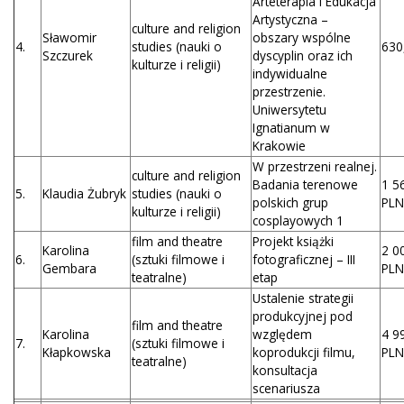
Arteterapia i Edukacja
Artystyczna –
culture and religion
Sławomir
obszary wspólne
4.
studies (nauki o
630
Szczurek
dyscyplin oraz ich
kulturze i religii)
indywidualne
przestrzenie.
Uniwersytetu
Ignatianum w
Krakowie
W przestrzeni realnej.
culture and religion
Badania terenowe
1 5
5.
Klaudia Żubryk
studies (nauki o
polskich grup
PLN
kulturze i religii)
cosplayowych 1
film and theatre
Projekt książki
Karolina
2 0
6.
(sztuki filmowe i
fotograficznej – III
Gembara
PLN
teatralne)
etap
Ustalenie strategii
produkcyjnej pod
film and theatre
Karolina
względem
4 9
7.
(sztuki filmowe i
Kłapkowska
koprodukcji filmu,
PLN
teatralne)
konsultacja
scenariusza