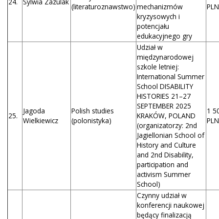
24.
Sylwia Zazulak
(literaturoznawstwo)
mechanizmów
PLN
kryzysowych i
potencjału
edukacyjnego gry
Udział w
międzynarodowej
szkole letniej:
International Summer
School DISABILITY
HISTORIES 21–27
SEPTEMBER 2025
Jagoda
Polish studies
1 5
25.
KRAKÓW, POLAND
Wielkiewicz
(polonistyka)
PLN
(organizatorzy: 2nd
Jagiellonian School of
History and Culture
and 2nd Disability,
participation and
activism Summer
School)
Czynny udział w
konferencji naukowej
będący finalizacją