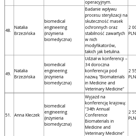
operacyjnym.
Badanie wpływu
procesu sterylizacji na
biomedical
skuteczność masek
Natalia
engineering
ochronnych oraz
2 0
48.
Brzezińska
(inżynieria
stabilność zawartych
PLN
biomedyczna)
w nich
modyfikatorów,
takich jak betulina.
Udział w konferencji –
biomedical
34 doroczna
Natalia
engineering
konferencja pod
2 5
49.
Brzezińska
(inżynieria
nazwą “Biomaterials
PLN
biomedyczna)
in Medicine and
Veterinary Medicine”
Wyjazd na
konferencję krajową:
biomedical
“34th Annual
engineering
2 5
51.
Anna Kłeczek
Conference
(inżynieria
PLN
Biomaterials in
biomedyczna)
Medicine and
Veterinary Medicine”