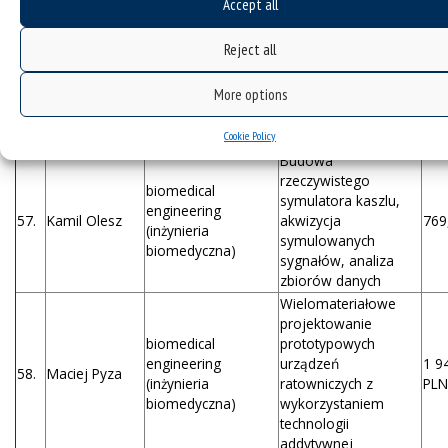
Accept all
biomedical
parametrów
Maciej
engineering
fizjologicznych, ocena
1 9
56.
Reject all
Mysiński
(inżynieria
czujników i
PLN
biomedyczna)
możliwości ich
More options
implementacji w
projektowanym
urządzeniu.
Cookie Policy
Budowa
rzeczywistego
biomedical
symulatora kaszlu,
engineering
57.
Kamil Olesz
akwizycja
769
(inżynieria
symulowanych
biomedyczna)
sygnałów, analiza
zbiorów danych
Wielomateriałowe
projektowanie
biomedical
prototypowych
engineering
urządzeń
1 9
58.
Maciej Pyza
(inżynieria
ratowniczych z
PLN
biomedyczna)
wykorzystaniem
technologii
addytywnej