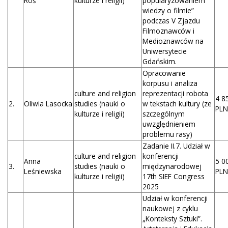
Roś
kulturze i religii)
popularyzowaniem
wiedzy o filmie”
podczas V Zjazdu
Filmoznawców i
Medioznawców na
Uniwersytecie
Gdańskim.
Opracowanie
korpusu i analiza
culture and religion
reprezentacji robota
4 8
2.
Oliwia Lasocka
studies (nauki o
w tekstach kultury (ze
PLN
kulturze i religii)
szczególnym
uwzględnieniem
problemu rasy)
Zadanie II.7. Udział w
culture and religion
konferencji
Anna
5 0
3.
studies (nauki o
międzynarodowej
Leśniewska
PLN
kulturze i religii)
17th SIEF Congress
2025
Udział w konferencji
naukowej z cyklu
„Konteksty Sztuki”.