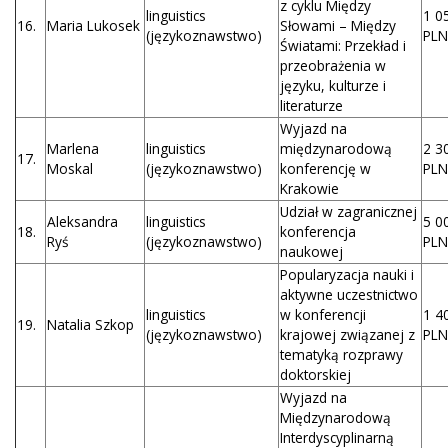
z cyklu Między
linguistics
1 0
16.
Maria Lukosek
Słowami – Między
(językoznawstwo)
PLN
Światami: Przekład i
przeobrażenia w
języku, kulturze i
literaturze
Wyjazd na
Marlena
linguistics
międzynarodową
2 3
17.
Moskal
(językoznawstwo)
konferencję w
PLN
Krakowie
Udział w zagranicznej
Aleksandra
linguistics
5 0
18.
konferencja
Ryś
(językoznawstwo)
PLN
naukowej
Popularyzacja nauki i
aktywne uczestnictwo
linguistics
w konferencji
1 4
19.
Natalia Szkop
(językoznawstwo)
krajowej związanej z
PLN
tematyką rozprawy
doktorskiej
Wyjazd na
Międzynarodową
Interdyscyplinarną