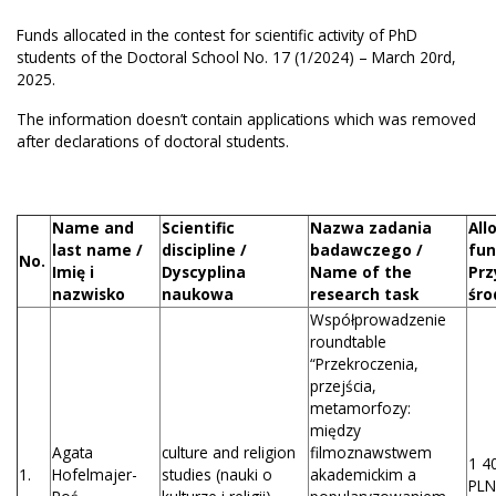
Funds allocated in the contest for scientific activity of PhD
students of the Doctoral School No. 17 (1/2024) – March 20rd,
2025.
The information doesn’t contain applications which was removed
after declarations of doctoral students.
Name and
Scientific
Nazwa zadania
All
last name /
discipline /
badawczego /
fun
No.
Imię i
Dyscyplina
Name of the
Prz
nazwisko
naukowa
research task
śro
Współprowadzenie
roundtable
“Przekroczenia,
przejścia,
metamorfozy:
między
Agata
culture and religion
filmoznawstwem
1 4
1.
Hofelmajer-
studies (nauki o
akademickim a
PLN