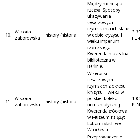
Między monetą a
rzeźbą. Sposoby
ukazywania
cesarzowych
rzymskich a ich status
Wiktoria
3 3
10.
history (historia)
w dobie kryzysu III
Zaborowska
PLN
wieku imperium
rzymskiego.
Kwerenda muzealna i
biblioteczna w
Berlinie.
Wizerunki
cesarzowych
rzymskich z okresu
kryzysu III wieku w
Wiktoria
polskiej kolekcji
1 0
11.
history (historia)
Zaborowska
numizmatycznej.
PLN
Kwerenda źródłowa
w Muzeum Książąt
Lubomirskich we
Wrocławiu.
Przeprowadzenie