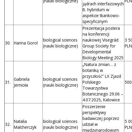
(nauki biologiczne)
PLN
jądrach interfazowych
B. hybridum w
aspekcie tkankowo-
specyficznym
Prezentacja postera
na konferencji
biological sciences
naukowej Visegrád
3 5
30.
Hanna Gorol
(nauki biologiczne)
Group Society for
PLN
Developmental
Biology Meeting 2025
„Natura zmian… z
botaniką w
przyszłość” LX Zjazd
Gabriela
biological sciences
31.
Polskiego
500
Jemioła
(nauki biologiczne)
Towarzystwa
Botanicznego 29.06 –
4.07.2025, Katowice
Poszerzenie
perspektywy
badawczej poprzez
Natalia
biological sciences
5 0
32.
udział w
Malcherczyk
(nauki biologiczne)
PLN
międzynarodowym