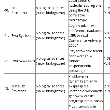
Localisation of
nucleolar subregions
Hina
biological sciences
1 9
40.
using the 3-D
Shimomai
(nauki biologiczne)
PLN
correlative
microscopy
Czynny udział w
konferencji naukowej
biological sciences
5 0
41.
Ewa Sybilska
„SEB Annual
(nauki biologiczne)
PLN
Conference Antwerp
2025”
Przygotowanie terenu
badawczego w
biological sciences
1 3
42.
Ewa Szwajczak
ramach
(nauki biologiczne)
PLN
eksperymentu
polowego
Profilowanie
dynamiki zmian w
Mateusz
biological sciences
ekspresji dla
2 0
43.
Śmietana
(nauki biologiczne)
uprzednio wybranych
PLN
genów w czasie
progresji stresu suszy
Przeprowadzenie