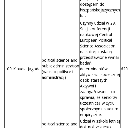
dostępem do
hiszpańskojęzycznych
baz
Czynny udział w 29.
Sesji konferencji
naukowej Central
European Political
Science Association,
na której zostaną
przedstawione wyniki
political science and
badań
public administration
109.
Klaudia Jagoda
determinantów
620
(nauki o polityce i
aktywizacji społecznej
administracji)
osób starszych:
Aktywni i
zaangażowani – co
sprawia, że seniorzy
uczestniczą w życiu
społecznym: studium
empiryczne.
Udział w szkole letniej
political science and
dot. politycznego