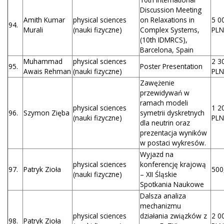
Discussion Meeting
Amith Kumar
physical sciences
on Relaxations in
5 0
94.
Murali
(nauki fizyczne)
Complex Systems,
PLN
(10th IDMRCS),
Barcelona, Spain
Muhammad
physical sciences
2 3
95.
Poster Presentation
Awais Rehman
(nauki fizyczne)
PLN
Zawężenie
przewidywań w
ramach modeli
physical sciences
1 2
96.
Szymon Zięba
symetrii dyskretnych
(nauki fizyczne)
PLN
dla neutrin oraz
prezentacja wyników
w postaci wykresów.
Wyjazd na
physical sciences
konferencję krajową
97.
Patryk Zioła
500
(nauki fizyczne)
– XII Śląskie
Spotkania Naukowe
Dalsza analiza
mechanizmu
physical sciences
działania związków z
2 0
98.
Patryk Zioła