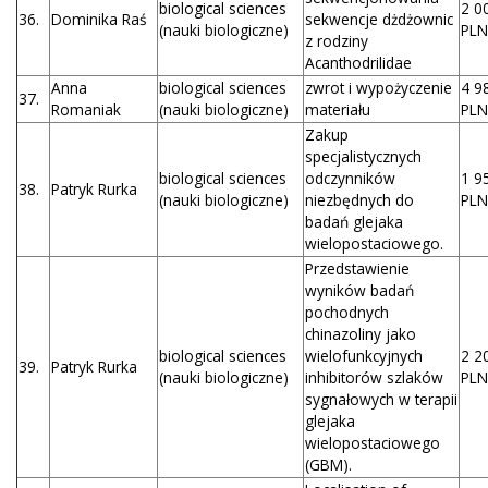
biological sciences
2 0
36.
Dominika Raś
sekwencje dżdżownic
(nauki biologiczne)
PLN
z rodziny
Acanthodrilidae
Anna
biological sciences
zwrot i wypożyczenie
4 9
37.
Romaniak
(nauki biologiczne)
materiału
PLN
Zakup
specjalistycznych
biological sciences
odczynników
1 9
38.
Patryk Rurka
(nauki biologiczne)
niezbędnych do
PLN
badań glejaka
wielopostaciowego.
Przedstawienie
wyników badań
pochodnych
chinazoliny jako
biological sciences
wielofunkcyjnych
2 2
39.
Patryk Rurka
(nauki biologiczne)
inhibitorów szlaków
PLN
sygnałowych w terapii
glejaka
wielopostaciowego
(GBM).