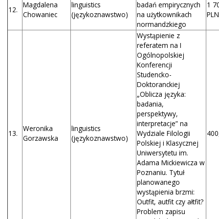
Magdalena
linguistics
badań empirycznych
1 7
12.
Chowaniec
(językoznawstwo)
na użytkownikach
PLN
normandzkiego
Wystąpienie z
referatem na I
Ogólnopolskiej
Konferencji
Studencko-
Doktoranckiej
„Oblicza języka:
badania,
perspektywy,
interpretacje” na
Weronika
linguistics
13.
Wydziale Filologii
400
Gorzawska
(językoznawstwo)
Polskiej i Klasycznej
Uniwersytetu im.
Adama Mickiewicza w
Poznaniu. Tytuł
planowanego
wystąpienia brzmi:
Outfit, autfit czy ałtfit?
Problem zapisu