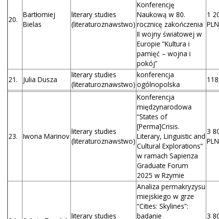
Konferencję
Bartłomiej
literary studies
Naukową w 80.
1 2
20.
Bielas
(literaturoznawstwo)
rocznicę zakończenia
PLN
II wojny światowej w
Europie “Kultura i
pamięć – wojna i
pokój”
literary studies
konferencja
21.
Julia Dusza
118
(literaturoznawstwo)
ogólnopolska
Konferencja
międzynarodowa
“States of
[Perma]Crisis.
literary studies
3 8
23.
Iwona Marinov
Literary, Linguistic and
(literaturoznawstwo)
PLN
Cultural Explorations”
w ramach Sapienza
Graduate Forum
2025 w Rzymie
Analiza permakryzysu
miejskiego w grze
“Cities: Skylines”:
literary studies
badanie
3 8