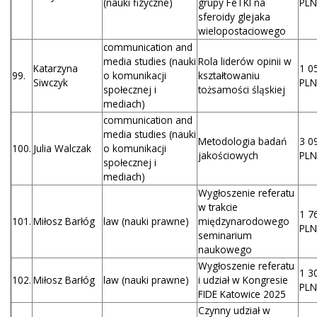
(nauki fizyczne)
grupy FeTKI na
PLN
sferoidy glejaka
wielopostaciowego
communication and
media studies (nauki
Rola liderów opinii w
Katarzyna
1 0
99.
o komunikacji
kształtowaniu
Siwczyk
PLN
społecznej i
tożsamości śląskiej
mediach)
communication and
media studies (nauki
Metodologia badań
3 0
100.
Julia Walczak
o komunikacji
jakościowych
PLN
społecznej i
mediach)
Wygłoszenie referatu
w trakcie
1 7
101.
Miłosz Barłóg
law (nauki prawne)
międzynarodowego
PLN
seminarium
naukowego
Wygłoszenie referatu
1 3
102.
Miłosz Barłóg
law (nauki prawne)
i udział w Kongresie
PLN
FIDE Katowice 2025
Czynny udział w