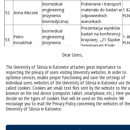
biomedical
Pobieranie i transport
engineering
materiału do badań w
1 8
52.
Anna Kłeczek
(inżynieria
odpowiednich
PLN
biomedyczna)
warunkach
Prezentacja wyników
biomedical
badań na konferencji
Petro
engineering
1 4
53.
krajowej „21 Śląskie
Kovalchuk
(inżynieria
PLN
Seminarium Fizyki
biomedyczna)
Medycznej PTFM”
Dear Users,
Weryfikacja
biomedical
właściwości
The University of Silesia in Katowice attaches great importance to
Petro
engineering
fizycznych i
1 8
respecting the privacy of users visiting University websites. In order to
54.
Kovalchuk
(inżynieria
strukturalnych
PLN
optimise services, enable proper functioning and save the settings of
biomedyczna)
hybrydowych struktur
individual users, websites of the University of Silesia in Katowice use th
aktywnych
called ‘cookies’. Cookies are small text files sent by the website to the u
browser on the end device (computer, tablet, smartphone, etc.). Here yo
biomedical
Prezentacja wyników
decide on the types of cookies that will be used on this website. We
Aleksandra
engineering
55.
badawczych na
750
encourage you to read the Privacy Policy concerning the websites of th
Mrowiec
(inżynieria
konferencji
University of Silesia in Katowice.
biomedyczna)
Badanie dostępnych
układów do
pomiarów wybranych