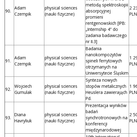
metodą spektroskopii
Adam
physical sciences
2 2
90.
absorpcyjnej
Czempik
(nauki fizyczne)
PLN
promieni
rentgenowskich [IPB:
„Internship 4” do
zadania badawczego
nr II.3]
Badania
nanokompozytów
Adam
physical sciences
1 2
91.
spineli ferrytowych
Czempik
(nauki fizyczne)
PLN
otrzymanych na
Uniwersytecie Śląskim
Synteza nowych
Wojciech
physical sciences
stopów metalicznych
1 9
92.
Gumulak
(nauki fizyczne)
Heuslera zawierająch
PLN
Pd.
Prezentacja wyników
badań
Diana
physical sciences
2 5
93.
synchrotronowych na
Havryliuk
(nauki fizyczne)
PLN
konferencji
międzynarodowej
10th International