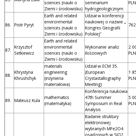
sciences (nauki o
seminarium
PLN
Ziemi i środowisku)
hydrogeologicznym
Earth and related
Udział w konferencji
environmental
naukowej o nazwie „
86.
Piotr Pyryt
762
sciences (nauki o
Kongres Geografii
Ziemi i środowisku)
Polskiej”
Earth and related
Krzysztof
environmental
Wykonanie analiz
2 0
87.
Setkiewicz
sciences (nauki o
ilościowych
PLN
Ziemi i środowisku)
materials
Udział w ECM 35.
Khrystyna
engineering
(European
1 8
88.
Khrushchyk
(inżynieria
Crystastallography
PLN
materiałowa)
Meeting)
Konferencja naukowa
mathematics
47th Summer
5 0
89.
Mateusz Kula
(matematyka)
Symposium in Real
PLN
Analysis
Badanie struktury
elektronowej
wybranych MFe2O4
osadzonych w SiO2