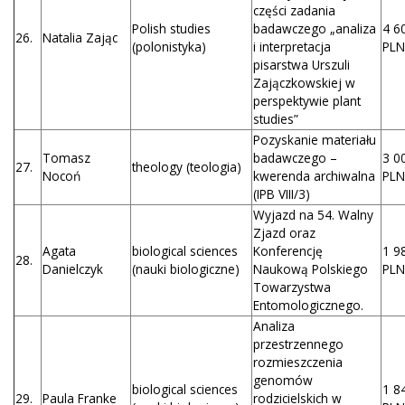
części zadania
Polish studies
badawczego „analiza
4 6
26.
Natalia Zając
(polonistyka)
i interpretacja
PLN
pisarstwa Urszuli
Zajączkowskiej w
perspektywie plant
studies”
Pozyskanie materiału
Tomasz
badawczego –
3 0
27.
theology (teologia)
Nocoń
kwerenda archiwalna
PLN
(IPB VIII/3)
Wyjazd na 54. Walny
Zjazd oraz
Agata
biological sciences
Konferencję
1 9
28.
Danielczyk
(nauki biologiczne)
Naukową Polskiego
PLN
Towarzystwa
Entomologicznego.
Analiza
przestrzennego
rozmieszczenia
genomów
biological sciences
1 8
29.
Paula Franke
rodzicielskich w