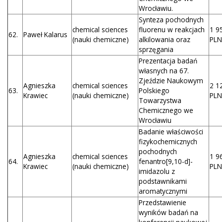
Wrocławiu.
Synteza pochodnych
chemical sciences
fluorenu w reakcjach
1 9
62.
Paweł Kalarus
(nauki chemiczne)
alkilowania oraz
PLN
sprzęgania
Prezentacja badań
własnych na 67.
Zjeździe Naukowym
Agnieszka
chemical sciences
2 1
63.
Polskiego
Krawiec
(nauki chemiczne)
PLN
Towarzystwa
Chemicznego we
Wrocławiu
Badanie właściwości
fizykochemicznych
pochodnych
Agnieszka
chemical sciences
1 9
64.
fenantro[9,10-d]-
Krawiec
(nauki chemiczne)
PLN
imidazolu z
podstawnikami
aromatycznymi
Przedstawienie
wyników badań na