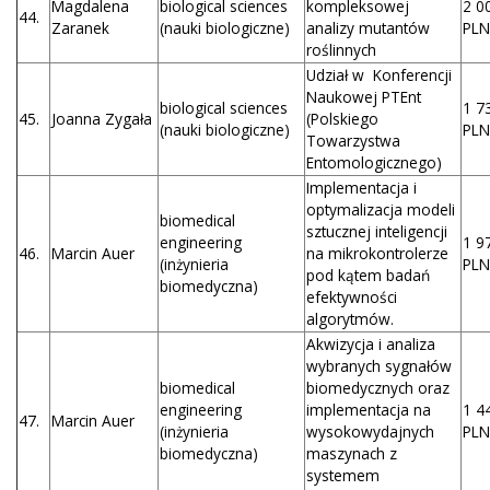
Magdalena
biological sciences
kompleksowej
2 0
44.
Zaranek
(nauki biologiczne)
analizy mutantów
PLN
roślinnych
Udział w Konferencji
Naukowej PTEnt
biological sciences
1 7
45.
Joanna Zygała
(Polskiego
(nauki biologiczne)
PLN
Towarzystwa
Entomologicznego)
Implementacja i
optymalizacja modeli
biomedical
sztucznej inteligencji
engineering
1 9
46.
Marcin Auer
na mikrokontrolerze
(inżynieria
PLN
pod kątem badań
biomedyczna)
efektywności
algorytmów.
Akwizycja i analiza
wybranych sygnałów
biomedical
biomedycznych oraz
engineering
implementacja na
1 4
47.
Marcin Auer
(inżynieria
wysokowydajnych
PLN
biomedyczna)
maszynach z
systemem