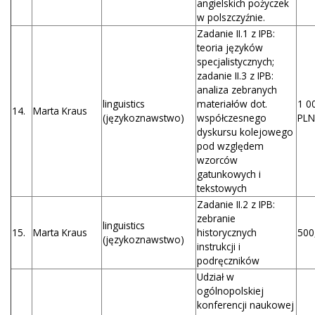
angielskich pożyczek
w polszczyźnie.
Zadanie II.1 z IPB:
teoria języków
specjalistycznych;
zadanie II.3 z IPB:
analiza zebranych
linguistics
materiałów dot.
1 0
14.
Marta Kraus
(językoznawstwo)
współczesnego
PLN
dyskursu kolejowego
pod względem
wzorców
gatunkowych i
tekstowych
Zadanie II.2 z IPB:
zebranie
linguistics
15.
Marta Kraus
historycznych
500
(językoznawstwo)
instrukcji i
podręczników
Udział w
ogólnopolskiej
konferencji naukowej