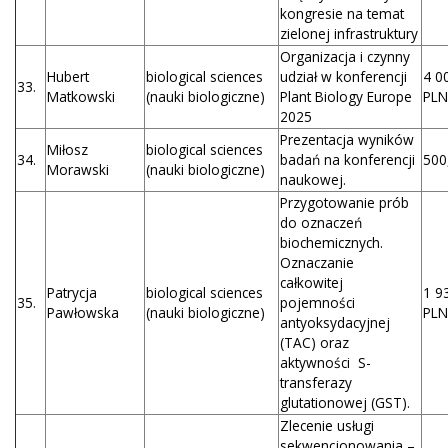
kongresie na temat
zielonej infrastruktury
Organizacja i czynny
Hubert
biological sciences
udział w konferencji
4 0
33.
Matkowski
(nauki biologiczne)
Plant Biology Europe
PLN
2025
Prezentacja wyników
Miłosz
biological sciences
34.
badań na konferencji
500
Morawski
(nauki biologiczne)
naukowej.
Przygotowanie prób
do oznaczeń
biochemicznych.
Oznaczanie
całkowitej
Patrycja
biological sciences
1 9
35.
pojemności
Pawłowska
(nauki biologiczne)
PLN
antyoksydacyjnej
(TAC) oraz
aktywności S-
transferazy
glutationowej (GST).
Zlecenie usługi
sekwencjonowania –