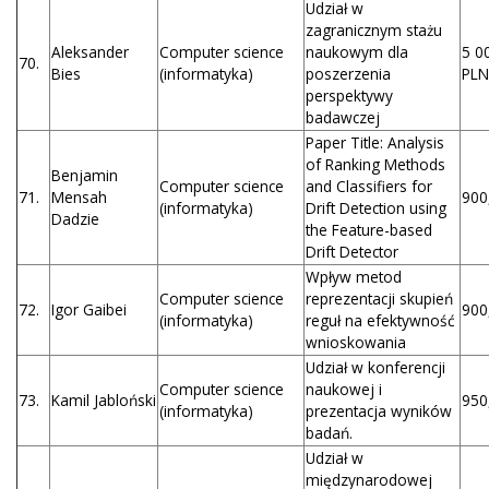
Udział w
zagranicznym stażu
Aleksander
Computer science
naukowym dla
5 0
70.
Bies
(informatyka)
poszerzenia
PLN
perspektywy
badawczej
Paper Title: Analysis
of Ranking Methods
Benjamin
Computer science
and Classifiers for
71.
Mensah
900
(informatyka)
Drift Detection using
Dadzie
the Feature-based
Drift Detector
Wpływ metod
Computer science
reprezentacji skupień
72.
Igor Gaibei
900
(informatyka)
reguł na efektywność
wnioskowania
Udział w konferencji
Computer science
naukowej i
73.
Kamil Jabloński
950
(informatyka)
prezentacja wyników
badań.
Udział w
międzynarodowej