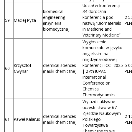
Udział w konferencji –
biomedical
34 doroczna
engineering
konferencja pod
2 5
59.
Maciej Pyza
(inżynieria
nazwą “Biomaterials
PLN
biomedyczna)
in Medicine and
Veterinary Medicine”
Wygłoszenie
komunikatu w języku
angielskim na
międzynarodowej
Krzysztof
chemical sciences
konferencji ICCT2025
5 0
60.
Cwynar
(nauki chemiczne)
| 27th IUPAC
PLN
International
Conference on
Chemical
Thermodynamics
Wyjazd i aktywne
uczestnictwo w 67.
Zjeździe Naukowym
chemical sciences
2 1
61.
Paweł Kalarus
Polskiego
(nauki chemiczne)
PLN
Towarzystwa
Chemicznego we