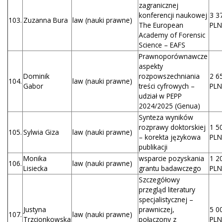
zagranicznej
konferencji naukowej
3 3
103.
Zuzanna Bura
law (nauki prawne)
The European
PLN
Academy of Forensic
Science – EAFS
Prawnoporównawcze
aspekty
Dominik
rozpowszechniania
2 6
104.
law (nauki prawne)
Gabor
treści cyfrowych –
PLN
udział w PEPP
2024/2025 (Genua)
Synteza wyników
rozprawy doktorskiej
1 5
105.
Sylwia Giza
law (nauki prawne)
– korekta językowa
PLN
publikacji
Monika
wsparcie pozyskania
1 2
106.
law (nauki prawne)
Lisiecka
grantu badawczego
PLN
Szczegółowy
przegląd literatury
specjalistycznej –
Justyna
prawniczej,
5 0
107.
law (nauki prawne)
Trzcionkowska
połączony z
PLN