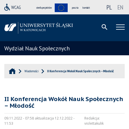
PL
EN
strefa projektów
poczta
kontakt
Wydział Nauk Społecznych
Wiadomości
II Konferencja Wokół Nauk Społecznych – Młodość
II Konferencja Wokół Nauk Społecznych
– Młodość
09.11.2022 - 07:58 aktualizacja 12.12.2022 -
Redakcja:
11:53
violettakulik