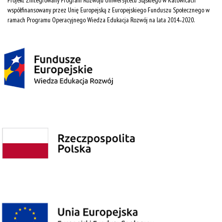
Projekt Zintegrowany Program Rozwoju Uniwersytetu Śląskiego w Katowicach
współfinansowany przez Unię Europejską z Europejskiego Funduszu Społecznego w
ramach Programu Operacyjnego Wiedza Edukacja Rozwój na lata 2014˗2020.