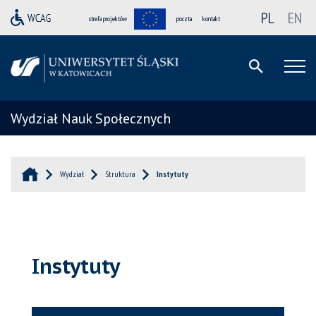
PL
EN
strefa projektów
poczta
kontakt
Wydział Nauk Społecznych
Wydział
Struktura
Instytuty
Instytuty