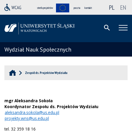
PL
EN
strefa projektów
poczta
kontakt
Wydział Nauk Społecznych
Zespół ds. Projektów Wydziału
mgr Aleksandra Sokoła
Koordynator Zespołu ds. Projektów Wydziału
aleksandra.sokola@us.edu.pl
projekty.wns@us.edu.pl
tel. 32 359 18 16