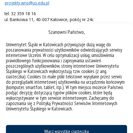
projekty.wns@us.edu.pl
tel. 32 359 18 16
ul. Bankowa 11, 40-007 Katowice, pokój nr 24c
Szanowni Państwo,
Dyżury w każdy wtorek:
Uniwersytet Śląski w Katowicach przywiązuje dużą wagę do
poszanowania prywatności użytkowników odwiedzających serwisy
Grażyńskiego 53, 40-126 Katowice, pokój 23
internetowe Uczelni. W celu optymalizacji usług, umożliwienia
tel. 32 359 97 94
prawidłowego funkcjonowania i zapisywania ustawień
poszczególnych użytkowników, strony internetowe Uniwersytetu
Śląskiego w Katowicach wykorzystują tzw. cookies (z ang.
ciasteczka). Cookies to małe pliki tekstowe wysyłane przez serwis
do przeglądarki internetowej użytkownika na urządzeniu końcowym
(komputer, smartfon, tablet, itp.). W tym miejscu możecie Państwo
podjąć decyzję dotyczącą typów plików cookies, które będą
wykorzystywane w tym serwisie internetowym. Zachęcamy do
zapoznania się z Polityką Prywatności Serwisów Internetowych
Uniwersytetu Śląskiego w Katowicach.
Włącz wszystkie ciasteczka