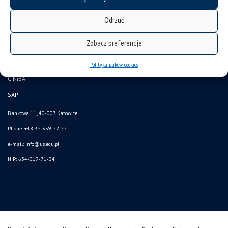
deklaracja dostępności
Odrzuć
mapa strony
Zobacz preferencje
USOSweb
Wzory dokumentów
Polityka plików cookies
CINiBA
SAP
Bankowa 11, 40-007 Katowice
Phone: +48 32 359 22 22
e-mail:
info@us.edu.pl
NIP: 634-019-71-34