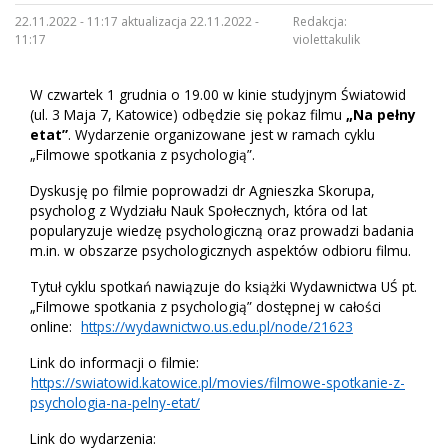
22.11.2022 - 11:17 aktualizacja 22.11.2022 -
Redakcja:
11:17
violettakulik
W czwartek 1 grudnia o 19.00 w kinie studyjnym Światowid
(ul. 3 Maja 7, Katowice) odbędzie się pokaz filmu
„Na pełny
etat”
. Wydarzenie organizowane jest w ramach cyklu
„Filmowe spotkania z psychologią”.
Dyskusję po filmie poprowadzi dr Agnieszka Skorupa,
psycholog z Wydziału Nauk Społecznych, która od lat
popularyzuje wiedzę psychologiczną oraz prowadzi badania
m.in. w obszarze psychologicznych aspektów odbioru filmu.
Tytuł cyklu spotkań nawiązuje do książki Wydawnictwa UŚ pt.
„Filmowe spotkania z psychologią” dostępnej w całości
online:
https://wydawnictwo.us.edu.pl/node/21623
Link do informacji o filmie:
https://swiatowid.katowice.pl/movies/filmowe-spotkanie-z-
psychologia-na-pelny-etat/
Link do wydarzenia: