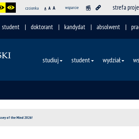
strefa proj
A
wsparcie
czcionka
A
A
student
doktorant
kandydat
absolwent
pra
studiuj
student
wydział
ws
ssey of the Mind 2026!