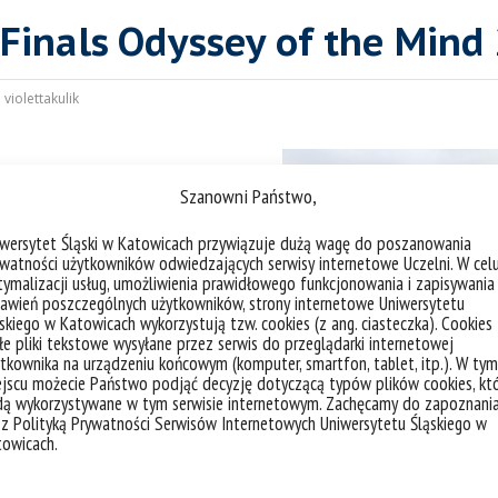
Finals Odyssey of the Mind
:
violettakulik
Szanowni Państwo,
ę World Finals Odyssey
iwersytet Śląski w Katowicach przywiązuje dużą wagę do poszanowania
e:
Sara Piątek, Barbara
watności użytkowników odwiedzających serwisy internetowe Uczelni. W cel
a
, zajęła pierwsze
ymalizacji usług, umożliwienia prawidłowego funkcjonowania i zapisywania
awień poszczególnych użytkowników, strony internetowe Uniwersytetu
iekowej, broniąc tym
skiego w Katowicach wykorzystują tzw. cookies (z ang. ciasteczka). Cookies
e pliki tekstowe wysyłane przez serwis do przeglądarki internetowej
tkownika na urządzeniu końcowym (komputer, smartfon, tablet, itp.). W tym
jscu możecie Państwo podjąć decyzję dotyczącą typów plików cookies, kt
dą wykorzystywane w tym serwisie internetowym. Zachęcamy do zapoznani
 z Polityką Prywatności Serwisów Internetowych Uniwersytetu Śląskiego w
towicach.