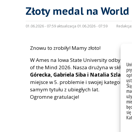
Złoty medal na World 
01.06.2026 - 07:59 aktualizacja 01.06.2026 - 07:59
Redakcja
Znowu to zrobiły! Mamy złoto!
W Ames na Iowa State University odbyły si
Un
of the Mind 2026. Nasza drużyna w składzi
pry
Górecka, Gabriela Siba i Natalia Szlacht
opt
ust
miejsce w 5. problemie i swojej kategorii w
Ślą
samym tytułu z ubiegłych lat.
mał
uży
Ogromne gratulacje!
mie
bę
się
Ka