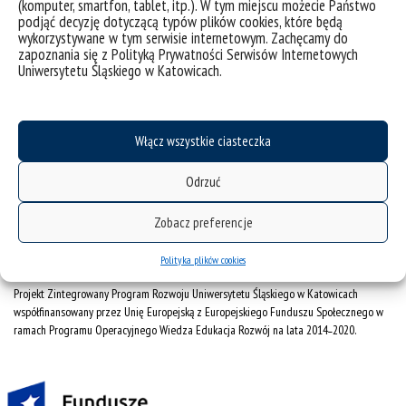
(komputer, smartfon, tablet, itp.). W tym miejscu możecie Państwo
podjąć decyzję dotyczącą typów plików cookies, które będą
CINiBA
wykorzystywane w tym serwisie internetowym. Zachęcamy do
zapoznania się z Polityką Prywatności Serwisów Internetowych
SAP
Uniwersytetu Śląskiego w Katowicach.
Bankowa 11, 40-007 Katowice
Phone: +48 32 359 22 22
Włącz wszystkie ciasteczka
e-mail:
info@us.edu.pl
NIP: 634-019-71-34
Odrzuć
Zobacz preferencje
Polityka plików cookies
Projekt Zintegrowany Program Rozwoju Uniwersytetu Śląskiego w Katowicach
współfinansowany przez Unię Europejską z Europejskiego Funduszu Społecznego w
ramach Programu Operacyjnego Wiedza Edukacja Rozwój na lata 2014˗2020.