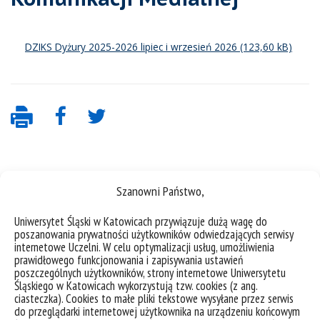
DZIKS Dyżury 2025-2026 lipiec i wrzesień 2026
Szanowni Państwo,
Uniwersytet Śląski w Katowicach przywiązuje dużą wagę do
poszanowania prywatności użytkowników odwiedzających serwisy
internetowe Uczelni. W celu optymalizacji usług, umożliwienia
deklaracja dostępności
prawidłowego funkcjonowania i zapisywania ustawień
poszczególnych użytkowników, strony internetowe Uniwersytetu
mapa strony
Śląskiego w Katowicach wykorzystują tzw. cookies (z ang.
USOSweb
ciasteczka). Cookies to małe pliki tekstowe wysyłane przez serwis
do przeglądarki internetowej użytkownika na urządzeniu końcowym
Wzory dokumentów