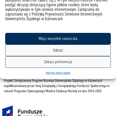
podjąć decyzję dotyczącą typów plików cookies, które będą
CINiBA
wykorzystywane w tym serwisie internetowym. Zachęcamy do
SAP
zapoznania się z Polityką Prywatności Serwisów Internetowych
Uniwersytetu Śląskiego w Katowicach.
Bankowa 11, 40-007 Katowice
Phone: +48 32 359 22 22
e-mail:
info@us.edu.pl
Włącz wszystkie ciasteczka
NIP: 634-019-71-34
Odrzuć
Zobacz preferencje
Polityka plików cookies
Projekt Zintegrowany Program Rozwoju Uniwersytetu Śląskiego w Katowicach
współfinansowany przez Unię Europejską z Europejskiego Funduszu Społecznego w
ramach Programu Operacyjnego Wiedza Edukacja Rozwój na lata 2014˗2020.