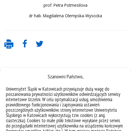
prof. Petra Potmesilova
dr hab. Magdalena Olempska-Wysocka
Szanowni Państwo,
Uniwersytet Śląski w Katowicach przywiązuje dużą wagę do
poszanowania prywatności użytkowników odwiedzających serwisy
internetowe Uczelni. W celu optymalizacji usług, umożliwienia
deklaracja dostępności
prawidłowego funkcjonowania i zapisywania ustawień
mapa strony
poszczególnych użytkowników, strony internetowe Uniwersytetu
Śląskiego w Katowicach wykorzystują tzw. cookies (z ang.
USOSweb
ciasteczka). Cookies to małe pliki tekstowe wysyłane przez serwis
do przeglądarki internetowej użytkownika na urządzeniu końcowym
Wzory dokumentów
(komputer, smartfon, tablet, itp.). W tym miejscu możecie Państwo