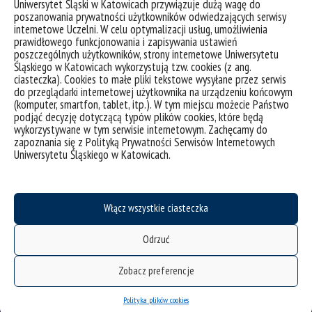
Uniwersytet Śląski w Katowicach przywiązuje dużą wagę do
poszanowania prywatności użytkowników odwiedzających serwisy
internetowe Uczelni. W celu optymalizacji usług, umożliwienia
prawidłowego funkcjonowania i zapisywania ustawień
poszczególnych użytkowników, strony internetowe Uniwersytetu
Śląskiego w Katowicach wykorzystują tzw. cookies (z ang.
ciasteczka). Cookies to małe pliki tekstowe wysyłane przez serwis
do przeglądarki internetowej użytkownika na urządzeniu końcowym
(komputer, smartfon, tablet, itp.). W tym miejscu możecie Państwo
podjąć decyzję dotyczącą typów plików cookies, które będą
wykorzystywane w tym serwisie internetowym. Zachęcamy do
deklaracja dostępności
zapoznania się z Polityką Prywatności Serwisów Internetowych
Uniwersytetu Śląskiego w Katowicach.
mapa strony
USOSweb
Wzory dokumentów
Włącz wszystkie ciasteczka
CINiBA
Odrzuć
SAP
Bankowa 11, 40-007 Katowice
Zobacz preferencje
Phone: +48 32 359 22 22
Polityka plików cookies
e-mail:
info@us.edu.pl