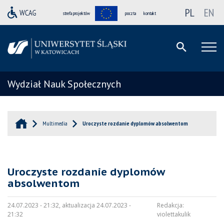
PL
EN
strefa projektów
poczta
kontakt
Wydział Nauk Społecznych
Multimedia
Uroczyste rozdanie dyplomów absolwentom
Uroczyste rozdanie dyplomów
absolwentom
24.07.2023 - 21:32, aktualizacja 24.07.2023 -
Redakcja:
21:32
violettakulik