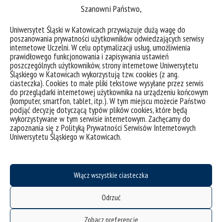
Szanowni Państwo,
Uniwersytet Śląski w Katowicach przywiązuje dużą wagę do
poszanowania prywatności użytkowników odwiedzających serwisy
internetowe Uczelni. W celu optymalizacji usług, umożliwienia
prawidłowego funkcjonowania i zapisywania ustawień
Iryna Holovata
poszczególnych użytkowników, strony internetowe Uniwersytetu
Śląskiego w Katowicach wykorzystują tzw. cookies (z ang.
ciasteczka). Cookies to małe pliki tekstowe wysyłane przez serwis
do przeglądarki internetowej użytkownika na urządzeniu końcowym
(komputer, smartfon, tablet, itp.). W tym miejscu możecie Państwo
podjąć decyzję dotyczącą typów plików cookies, które będą
wykorzystywane w tym serwisie internetowym. Zachęcamy do
zapoznania się z Polityką Prywatności Serwisów Internetowych
Uniwersytetu Śląskiego w Katowicach.
Włącz wszystkie ciasteczka
Janusz Świtaj
Odrzuć
Zobacz preferencje