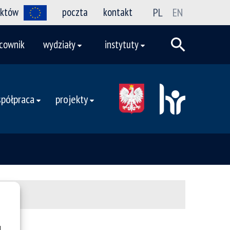
ektów
poczta
kontakt
PL
EN
cownik
wydziały
instytuty
półpraca
projekty
u