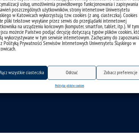
ymalizacji usług, umożliwienia prawidłowego funkcjonowania i zapisywania
awień poszczególnych użytkowników, strony internetowe Uniwersytetu
skiego w Katowicach wykorzystują tzw. cookies (z ang. ciasteczka). Cookies
e pliki tekstowe wysyłane przez serwis do przeglądarki internetowej
tkownika na urządzeniu końcowym (komputer, smartfon, tablet, itp.). W tym
jscu możecie Państwo podjąć decyzję dotyczącą typów plików cookies, kt
dą wykorzystywane w tym serwisie internetowym. Zachęcamy do zapoznani
 z Polityką Prywatności Serwisów Internetowych Uniwersytetu Śląskiego w
towicach.
łącz wszystkie ciasteczka
Odrzuć
Zobacz preferencje
kumentów
CINiBA
Polityka plików cookies
SAP