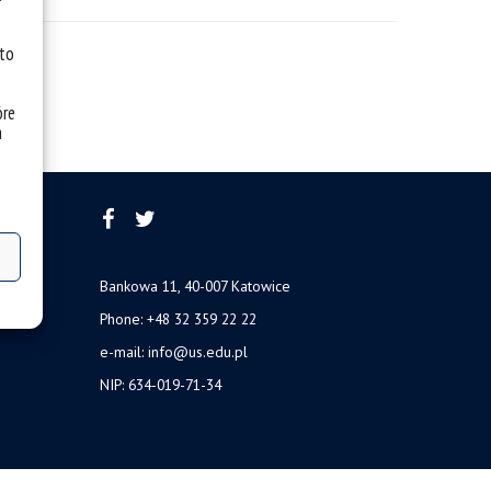
 to
óre
a
Bankowa 11, 40-007 Katowice
Phone: +48 32 359 22 22
e-mail:
info@us.edu.pl
NIP: 634-019-71-34