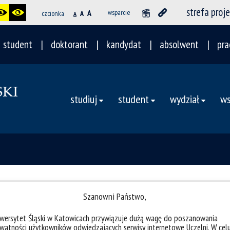
strefa proj
A
wsparcie
czcionka
A
A
student
doktorant
kandydat
absolwent
pra
studiuj
student
wydział
ws
Szanowni Państwo,
iwersytet Śląski w Katowicach przywiązuje dużą wagę do poszanowania
watności użytkowników odwiedzających serwisy internetowe Uczelni. W cel