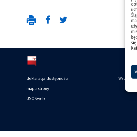
opt
ust
Ślą
mał
uży
mie
bę
się
Ka
W
deklaracja dostępności
Wzory do
mapa strony
USOSweb