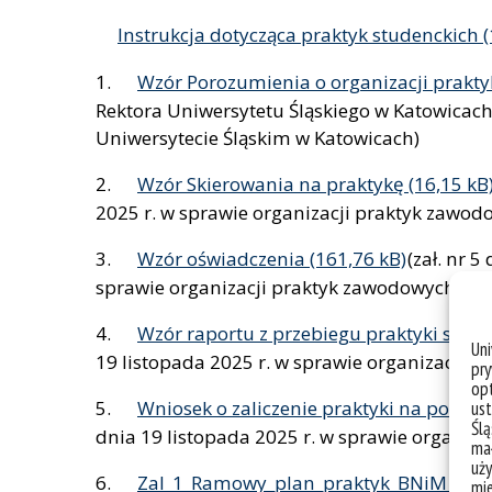
Instrukcja dotycząca praktyk studenckich
1.
Wzór Porozumienia o organizacji prakty
Rektora Uniwersytetu Śląskiego w Katowicach
Uniwersytecie Śląskim w Katowicach)
2.
Wzór Skierowania na praktykę
2025 r. w sprawie organizacji praktyk zawod
3.
Wzór oświadczenia
(zał. nr 
sprawie organizacji praktyk zawodowych w U
4.
Wzór raportu z przebiegu praktyki stude
Un
19 listopada 2025 r. w sprawie organizacji 
pry
opt
5.
Wniosek o zaliczenie praktyki na podsta
ust
Ślą
dnia 19 listopada 2025 r. w sprawie organiz
mał
uży
6.
Zal_1_Ramowy_plan_praktyk_BNiM
mie