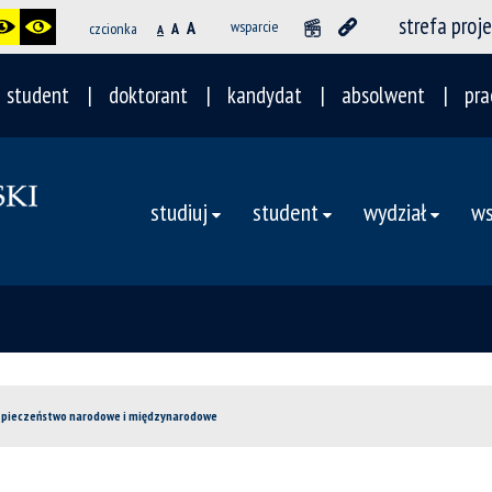
strefa proj
A
wsparcie
czcionka
A
A
student
doktorant
kandydat
absolwent
pra
studiuj
student
wydział
ws
ezpieczeństwo narodowe i międzynarodowe