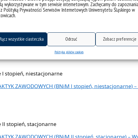
dą wykorzystywane w tym serwisie internetowym. Zachęcamy do zapoznani
 z Polityką Prywatności Serwisów Internetowych Uniwersytetu Śląskiego w
towicach.
 stopień, stacjonarne
TYK ZAWODOWYCH (BNiM I stopień, stacjonarne) – Wyp
łącz wszystkie ciasteczka
Odrzuć
Zobacz preferencje
H
Polityka plików cookies
 stopień, niestacjonarne
TYK ZAWODOWYCH (BNiM I stopień, niestacjonarne) – 
I stopień, stacjonarne
TYK ZAWODOWYCH (BNiM II stopień, stacjonarne) – Wy