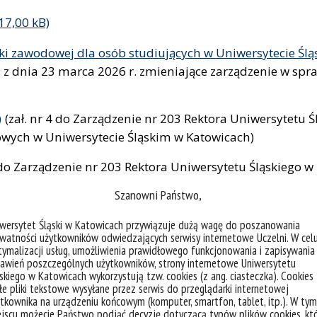
ki zawodowej dla osób studiujących w Uniwersytecie Śl
 z dnia 23 marca 2026 r. zmieniające zarządzenie w sp
(zał. nr 4 do Zarządzenie nr 203 Rektora Uniwersytetu Ś
owych w Uniwersytecie Śląskim w Katowicach)
5 do Zarządzenie nr 203 Rektora Uniwersytetu Śląskiego w
niwersytecie Śląskim w Katowicach)
Szanowni Państwo,
nckiej
(zał. nr 5 do Zarządzenie nr 203 Rektor
iwersytet Śląski w Katowicach przywiązuje dużą wagę do poszanowania
praktyk zawodowych w Uniwersytecie Śląskim w Katowicac
watności użytkowników odwiedzających serwisy internetowe Uczelni. W cel
ymalizacji usług, umożliwienia prawidłowego funkcjonowania i zapisywania
wie pracy
(zał. nr 7 do Zarządzenie nr 203 Rek
awień poszczególnych użytkowników, strony internetowe Uniwersytetu
skiego w Katowicach wykorzystują tzw. cookies (z ang. ciasteczka). Cookies
acji praktyk zawodowych w Uniwersytecie Śląskim w Kato
e pliki tekstowe wysyłane przez serwis do przeglądarki internetowej
tkownika na urządzeniu końcowym (komputer, smartfon, tablet, itp.). W tym
jscu możecie Państwo podjąć decyzję dotyczącą typów plików cookies, kt