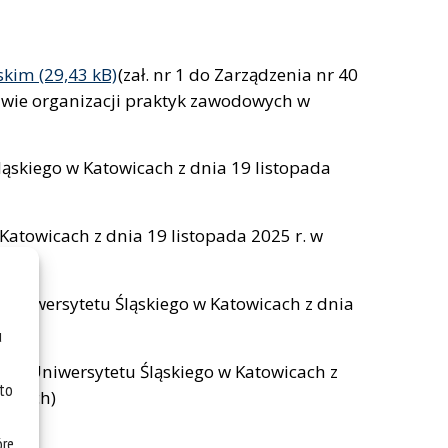
ąskim
(zał. nr 1 do Zarządzenia nr 40
rawie organizacji praktyk zawodowych w
ląskiego w Katowicach z dnia 19 listopada
 Katowicach z dnia 19 listopada 2025 r. w
a Uniwersytetu Śląskiego w Katowicach z dnia
h)
u
tora Uniwersytetu Śląskiego w Katowicach z
 to
wicach)
óre