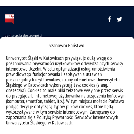
deklaracja dostępności
Szanowni Państwo,
mapa strony
USOSweb
Uniwersytet Śląski w Katowicach przywiązuje dużą wagę do
poszanowania prywatności użytkowników odwiedzających serwisy
Wzory dokumentów
internetowe Uczelni. W celu optymalizacji usług, umożliwienia
CINiBA
prawidłowego funkcjonowania i zapisywania ustawień
poszczególnych użytkowników, strony internetowe Uniwersytetu
SAP
Śląskiego w Katowicach wykorzystują tzw. cookies (z ang.
ciasteczka). Cookies to małe pliki tekstowe wysyłane przez serwis
Bankowa 11, 40-007 Katowice
do przeglądarki internetowej użytkownika na urządzeniu końcowym
(komputer, smartfon, tablet, itp.). W tym miejscu możecie Państwo
Phone: +48 32 359 22 22
podjąć decyzję dotyczącą typów plików cookies, które będą
wykorzystywane w tym serwisie internetowym. Zachęcamy do
e-mail:
info@us.edu.pl
zapoznania się z Polityką Prywatności Serwisów Internetowych
NIP: 634-019-71-34
Uniwersytetu Śląskiego w Katowicach.