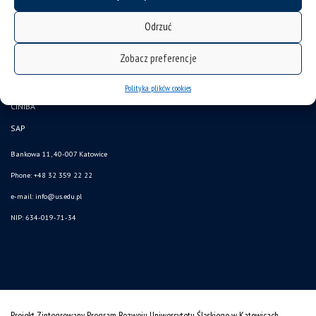
deklaracja dostępności
Odrzuć
mapa strony
Zobacz preferencje
USOSweb
Wzory dokumentów
Polityka plików cookies
CINiBA
SAP
Bankowa 11, 40-007 Katowice
Phone: +48 32 359 22 22
e-mail:
info@us.edu.pl
NIP: 634-019-71-34
Projekt Zintegrowany Program Rozwoju Uniwersytetu Śląskiego w Katowicach