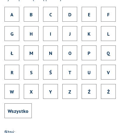
A
B
C
D
E
F
G
H
I
J
K
L
Ł
M
N
O
P
Q
R
S
Ś
T
U
V
W
X
Y
Z
Ź
Ż
Wszystko
filtruj: