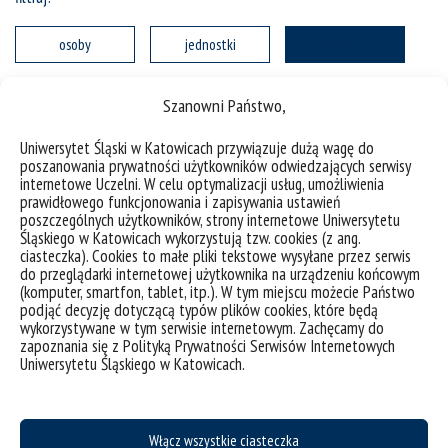
osoby
jednostki
publikacje
Wpisz słowa kluczowe:
Szanowni Państwo,
Uniwersytet Śląski w Katowicach przywiązuje dużą wagę do
poszanowania prywatności użytkowników odwiedzających serwisy
internetowe Uczelni. W celu optymalizacji usług, umożliwienia
szukaj
prawidłowego funkcjonowania i zapisywania ustawień
poszczególnych użytkowników, strony internetowe Uniwersytetu
Śląskiego w Katowicach wykorzystują tzw. cookies (z ang.
ciasteczka). Cookies to małe pliki tekstowe wysyłane przez serwis
do przeglądarki internetowej użytkownika na urządzeniu końcowym
(komputer, smartfon, tablet, itp.). W tym miejscu możecie Państwo
Nie znaleziono postów
podjąć decyzję dotyczącą typów plików cookies, które będą
wykorzystywane w tym serwisie internetowym. Zachęcamy do
zapoznania się z Polityką Prywatności Serwisów Internetowych
Uniwersytetu Śląskiego w Katowicach.
Włącz wszystkie ciasteczka