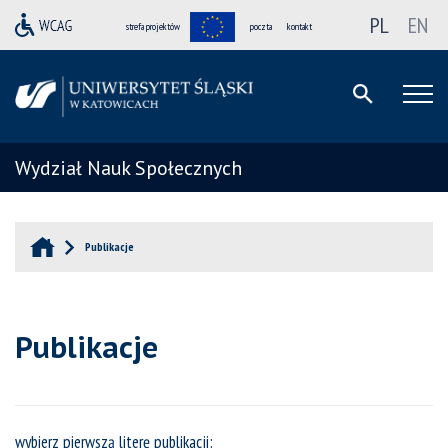
PL
EN
strefa projektów
poczta
kontakt
Wydział Nauk Społecznych
Publikacje
Publikacje
wybierz pierwszą literę publikacji: