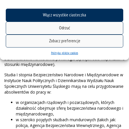
sposoby ich zwalczania (metody i techniki operacyjne sił
specjalnych w Polsce i na świecie, Straż Graniczna jako
komponent systemu bezpieczeństwa państwa, zwalczanie
Włącz wszystkie ciasteczka
przestępczości zorganizowanej, system więziennictwa).
Absolwent jest przygotowany do podjęcia pracy zawodowej a
Odrzuć
także kontynuowania nauki na studiach II stopnia. Absolwenci
studiów pierwszego stopnia Bezpieczeństwo Narodowe i
Zobacz preferencje
Międzynarodowe mogą uzyskać dodatkowe wykształcenie z
zakresu bezpieczeństwa i stosunków międzynarodowych w
ramach studiów II stopnia w Instytucie Nauk Politycznych i
Polityka plików cookies
Dziennikarstwa na kierunku politologia (specjalność: współczesne
stosunki międzynarodowe).
Studia I stopnia Bezpieczeństwo Narodowe i Międzynarodowe w
Instytucie Nauk Politycznych i Dziennikarstwa Wydziału Nauk
Społecznych Uniwersytetu Śląskiego mają na celu przygotowanie
absolwentów do pracy w:
w organizacjach rządowych i pozarządowych, których
działalność obejmuje sferę bezpieczeństwa narodowego i
międzynarodowego,
w szeroko pojętych służbach mundurowych (takich jak:
policja, Agencja Bezpieczeństwa Wewnętrznego, Agencja