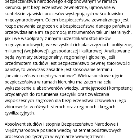
bezpieczeństwa narodowego eksponowanym w ramach
kierunku jest bezpieczeństwo zewnętrzne, ujmowane w
kontekście zjawisk i procesów występujących w środowisku
międzynarodowym. Celem bezpieczeństwa zewnętrznego jest
rozpoznawanie zagrożeń dla bezpieczeństwa danego państwa i
przeciwdziałanie im za pomocą instrumentów tak unilateralnych,
jak i we współpracy z innymi uczestnikami stosunków
międzynarodowych, we wszystkich ich płaszczyznach: politycznej,
militarnej (wojskowej), gospodarczej i kulturowej. Analizowane
będą wymiary subregionalny, regionalny i globalny. Jeśli
przedmiotem studiów jest bezpieczeństwo pewnej zbiorowości
państw, to wówczas zasadne jest stosowanie terminu
„bezpieczeństwo międzynarodowe”. Wieloaspektowe ujęcie
bezpieczeństwa w ramach kierunku ma zatem na celu
wykształcenie u absolwentów wiedzy, umiejętności i kompetencji
przydatnych do rozumienia specyfiki oraz zwalczania
współczesnych zagrożeń dla bezpieczeństwa człowieka i jego
zbiorowości w różnych sferach oraz regionach i kręgach
cywilizacyjnych.
Absolwent studiów I stopnia Bezpieczeństwo Narodowe i
Międzynarodowe posiada wiedzę na temat podstawowych
procesów politycznych w wymiarze wewnętrznym i