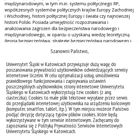
międzynarodowym, w tym m.in. systemu politycznego RP,
współczesnych systemów politycznych krajów Europy Zachodniej
i Wschodniej, historii politycznej Europy i świata czy najnowszej
historii Polski. Posiada umiejętność rozpoznawania i
analizowania zagrożeń dla bezpieczeństwa narodowego i
międzynarodowego, w oparciu o uzyskaną wiedzę teoretyczną
(teoria bezpieczeństwa, strategie bezpieczeństwa narodowego i
międzynarodowego mocarstw, wstęp do studiów strategicznych,
Szanowni Państwo,
prawo wojny i konfliktów zbrojnych), jak i praktyczną (konflikty
zbrojne i spory międzynarodowe w okresie pozimnowojennym,
Uniwersytet Śląski w Katowicach przywiązuje dużą wagę do
rola sił zbrojnych w systemie bezpieczeństwa państwa, służby
poszanowania prywatności użytkowników odwiedzających serwisy
specjalne w systemie bezpieczeństwa państwa, przestępczość
internetowe Uczelni. W celu optymalizacji usług, umożliwienia
transnarodowa i sposoby jej zwalczania). Zna specyfikę polityk
prawidłowego funkcjonowania i zapisywania ustawień
bezpieczeństwa wybranych podmiotów międzynarodowych (nie
poszczególnych użytkowników, strony internetowe Uniwersytetu
tylko Polski, ale także wybranych państw europejskich i
Śląskiego w Katowicach wykorzystują tzw. cookies (z ang.
pozaeuropejskich). Absolwent Bezpieczeństwa Narodowego i
ciasteczka). Cookies to małe pliki tekstowe wysyłane przez serwis
do przeglądarki internetowej użytkownika na urządzeniu końcowym
Międzynarodowego rozpoznaje i rozumie istotę radykalnych
(komputer, smartfon, tablet, itp.). W tym miejscu możecie Państwo
ideologii jako wyzwania dla członków społeczności
podjąć decyzję dotyczącą typów plików cookies, które będą
międzynarodowej (radykalne doktryny polityczne,
wykorzystywane w tym serwisie internetowym. Zachęcamy do
fundamentalizm islamski, terroryzm jako zagrożenie dla
zapoznania się z Polityką Prywatności Serwisów Internetowych
bezpieczeństwa narodowego i międzynarodowego, cywilizacyjne
Uniwersytetu Śląskiego w Katowicach.
i kulturowe aspekty bezpieczeństwa), jak i zna praktyczne