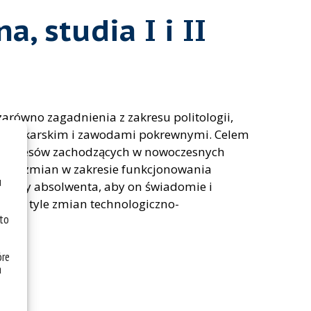
, studia I i II
równo zagadnienia z zakresu politologii,
dziennikarskim i zawodami pokrewnymi. Celem
ch procesów zachodzących w nowoczesnych
 się zmian w zakresie funkcjonowania
u
 wiedzy absolwenta, aby on świadomie i
 nie tyle zmian technologiczno-
 to
óre
a