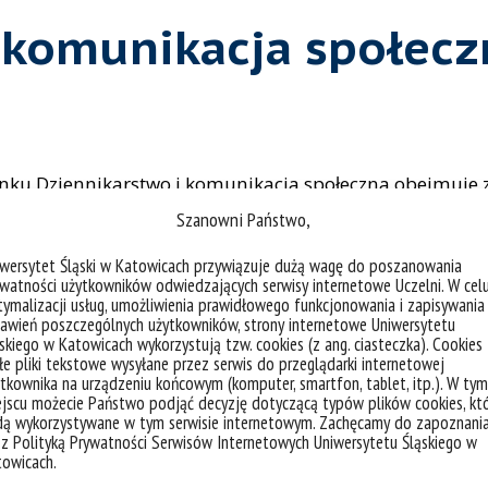
komunikacja społeczna
nku Dziennikarstwo i komunikacja społeczna obejmuje za
ii, jak również problematykę związaną z samym zawodem 
Szanowni Państwo,
wiedzy umożliwiającej rozumienie i analizę podstawowy
umiejętności bycia aktywnym uczestnikiem dokonujących
iwersytet Śląski w Katowicach przywiązuje dużą wagę do poszanowania
watności użytkowników odwiedzających serwisy internetowe Uczelni. W cel
szcza na studiach drugiego stopnia takie ukształtowanie
ymalizacji usług, umożliwienia prawidłowego funkcjonowania i zapisywania
ch zmian sfery informacyjno-komunikacyjnej. Dotyczy to
awień poszczególnych użytkowników, strony internetowe Uniwersytetu
skiego w Katowicach wykorzystują tzw. cookies (z ang. ciasteczka). Cookies
e pliki tekstowe wysyłane przez serwis do przeglądarki internetowej
tkownika na urządzeniu końcowym (komputer, smartfon, tablet, itp.). W tym
jscu możecie Państwo podjąć decyzję dotyczącą typów plików cookies, kt
dą wykorzystywane w tym serwisie internetowym. Zachęcamy do zapoznani
dzajach periodycznych mediów masowych
 z Polityką Prywatności Serwisów Internetowych Uniwersytetu Śląskiego w
towicach.
ations