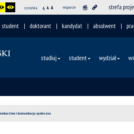
strefa proj
A
wsparcie
czcionka
A
A
student
doktorant
kandydat
absolwent
pra
studiuj
student
wydział
ws
nnikarstwo i komunikacja społeczna