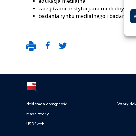
edukacja medialna
zarządzanie instytucjami medialnymi
badania rynku medialnego i badania op
W
deklaracja dostępności
Wzory do
mapa strony
USOSweb