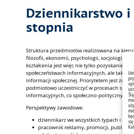
Dziennikarstwo i 
stopnia
Struktura przedmiotów realizowana na kieru
filozofii, ekonomii, psychologii, socjolog
kształcenia jest więc nie tylko pozyskanie 
społeczeństwach informacyjnych, ale także 
Un
pry
informacji społecznej. Priorytetem jest zwła
opt
podmiotowo uczestniczyć w procesach szybki
ust
Ślą
informacyjnych, co społeczno-politycznych.
mał
uży
Perspektywy zawodowe:
mie
bę
dziennikarz we wszystkich typach i ro
się
Ka
pracownik reklamy, promocji, public rel