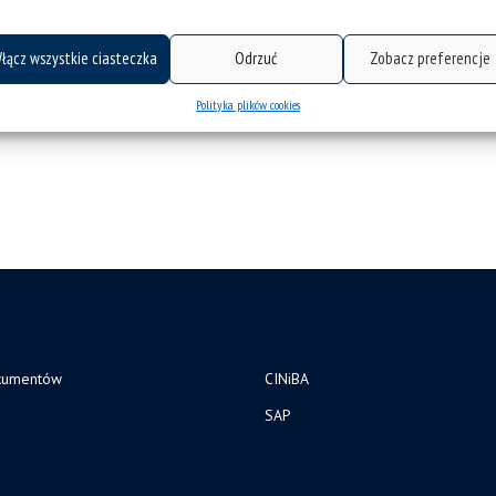
inii publicznej
łącz wszystkie ciasteczka
Odrzuć
Zobacz preferencje
Polityka plików cookies
kumentów
CINiBA
SAP