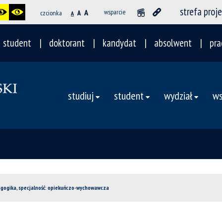
strefa proj
A
wsparcie
czcionka
A
A
student
doktorant
kandydat
absolwent
pra
studiuj
student
wydział
ws
gogika, specjalność: opiekuńczo-wychowawcza