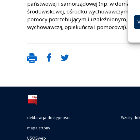
państwowej i samo­rządowej (np. w domach p
środowiskowej, ośrodku wychowawczym, inter
pomocy potrzebującym i uzależnionym, ośr
W
wychowawczą, opiekuńczą i pomocową).
deklaracja dostępności
Wzory do
mapa strony
USOSweb