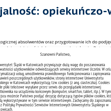
cjalność: opiekuńczo
ogicznej absol­wentów oraz przygotowanie ich do podjęcia
znych i umiejętności dalszego samokształcenia. Dotyczy
Szanowni Państwo,
znaje także współczesne problemy socjologii i psychologii
ywany do budowania i poszerzania swych kompetencji za
iwersytet Śląski w Katowicach przywiązuje dużą wagę do poszanowania
racy w zespole (pełnienie różnych ról, podejmowanie i d
watności użytkowników odwiedzających serwisy internetowe Uczelni. W cel
także wykazywać zdolność dostrzegania i samodzielneg
ymalizacji usług, umożliwienia prawidłowego funkcjonowania i zapisywania
awień poszczególnych użytkowników, strony internetowe Uniwersytetu
dać umiejętność przygotowania publikacji z zakresu swoj
skiego w Katowicach wykorzystują tzw. cookies (z ang. ciasteczka). Cookies
ności. Rozumie potrzebę ciągłego dokształcania się zaw
e pliki tekstowe wysyłane przez serwis do przeglądarki internetowej
tkownika na urządzeniu końcowym (komputer, smartfon, tablet, itp.). W tym
tkich pla­cówkach, które wymagają kompetencji wychow
jscu możecie Państwo podjąć decyzję dotyczącą typów plików cookies, kt
dą wykorzystywane w tym serwisie internetowym. Zachęcamy do zapoznani
niony w różnego typu jednostkach oświatowo-wychowawcz
 z Polityką Prywatności Serwisów Internetowych Uniwersytetu Śląskiego w
cznej, profilaktyki, edukacji doro­słych i opieki nad dor
towicach.