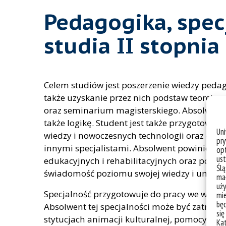
Pedagogika, spe
studia II stopnia
Celem studiów jest posze­rzenie wiedzy pedag
także uzyskanie przez nich podstaw teoretyc
oraz seminarium magisterskie­go. Absolwent po
także logikę. Student jest także przygotow
Un
wiedzy i nowoczesnych technologii oraz do p
pry
innymi specjalistami. Absolwent powinien 
opt
ust
edukacyjnych i rehabilitacyjnych oraz posia
Ślą
świadomość poziomu swojej wiedzy i umiejęt
mał
uży
Specjalność przygotowuje do pracy we wszys
mie
bę
Absolwent tej specjalności może być zatrud
się
stytucjach animacji kulturalnej, pomocy społe
Ka