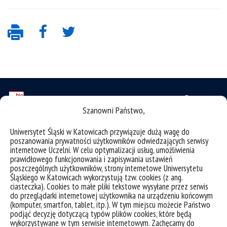
Szanowni Państwo,
deklaracja dostępności
Uniwersytet Śląski w Katowicach przywiązuje dużą wagę do
poszanowania prywatności użytkowników odwiedzających serwisy
mapa strony
internetowe Uczelni. W celu optymalizacji usług, umożliwienia
prawidłowego funkcjonowania i zapisywania ustawień
USOSweb
poszczególnych użytkowników, strony internetowe Uniwersytetu
Wzory dokumentów
Śląskiego w Katowicach wykorzystują tzw. cookies (z ang.
ciasteczka). Cookies to małe pliki tekstowe wysyłane przez serwis
CINiBA
do przeglądarki internetowej użytkownika na urządzeniu końcowym
(komputer, smartfon, tablet, itp.). W tym miejscu możecie Państwo
SAP
podjąć decyzję dotyczącą typów plików cookies, które będą
wykorzystywane w tym serwisie internetowym. Zachęcamy do
Bankowa 11, 40-007 Katowice