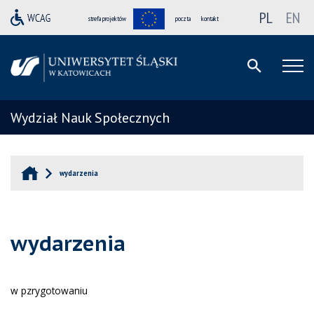
PL
EN
strefa projektów
poczta
kontakt
Wydział Nauk Społecznych
wydarzenia
wydarzenia
w pzrygotowaniu