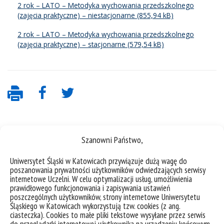
2 rok – LATO – Metodyka wychowania przedszkolnego
(zajęcia praktyczne) – niestacjonarne
2 rok – LATO – Metodyka wychowania przedszkolnego
(zajęcia praktyczne) – stacjonarne
Szanowni Państwo,
Uniwersytet Śląski w Katowicach przywiązuje dużą wagę do
poszanowania prywatności użytkowników odwiedzających serwisy
internetowe Uczelni. W celu optymalizacji usług, umożliwienia
prawidłowego funkcjonowania i zapisywania ustawień
deklaracja dostępności
poszczególnych użytkowników, strony internetowe Uniwersytetu
mapa strony
Śląskiego w Katowicach wykorzystują tzw. cookies (z ang.
ciasteczka). Cookies to małe pliki tekstowe wysyłane przez serwis
USOSweb
do przeglądarki internetowej użytkownika na urządzeniu końcowym