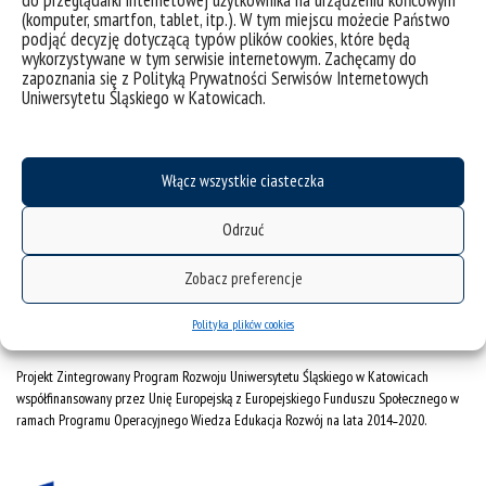
(komputer, smartfon, tablet, itp.). W tym miejscu możecie Państwo
Wzory dokumentów
podjąć decyzję dotyczącą typów plików cookies, które będą
wykorzystywane w tym serwisie internetowym. Zachęcamy do
CINiBA
zapoznania się z Polityką Prywatności Serwisów Internetowych
SAP
Uniwersytetu Śląskiego w Katowicach.
Bankowa 11, 40-007 Katowice
Phone: +48 32 359 22 22
Włącz wszystkie ciasteczka
e-mail:
info@us.edu.pl
Odrzuć
NIP: 634-019-71-34
Zobacz preferencje
Polityka plików cookies
Projekt Zintegrowany Program Rozwoju Uniwersytetu Śląskiego w Katowicach
współfinansowany przez Unię Europejską z Europejskiego Funduszu Społecznego w
ramach Programu Operacyjnego Wiedza Edukacja Rozwój na lata 2014˗2020.