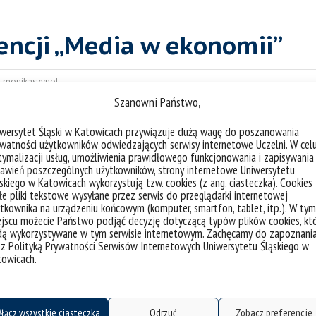
encji „Media w ekonomii”
:
monikaszynol
Szanowni Państwo,
k wziął udział w konferencji
iwersytet Śląski w Katowicach przywiązuje dużą wagę do poszanowania
h”, zorganizowanej przez
watności użytkowników odwiedzających serwisy internetowe Uczelni. W cel
ymalizacji usług, umożliwienia prawidłowego funkcjonowania i zapisywania
awień poszczególnych użytkowników, strony internetowe Uniwersytetu
skiego w Katowicach wykorzystują tzw. cookies (z ang. ciasteczka). Cookies
 rzeczników praw dziecka jako
e pliki tekstowe wysyłane przez serwis do przeglądarki internetowej
ecka w wybranych państwach
tkownika na urządzeniu końcowym (komputer, smartfon, tablet, itp.). W tym
jscu możecie Państwo podjąć decyzję dotyczącą typów plików cookies, kt
dą wykorzystywane w tym serwisie internetowym. Zachęcamy do zapoznani
 z Polityką Prywatności Serwisów Internetowych Uniwersytetu Śląskiego w
towicach.
łącz wszystkie ciasteczka
Odrzuć
Zobacz preferencje