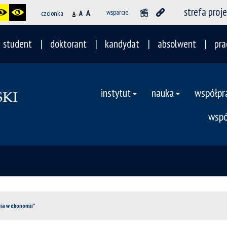
strefa proj
A
wsparcie
czcionka
A
A
student
doktorant
kandydat
absolwent
pra
instytut
nauka
współpr
wspó
dia w ekonomii”