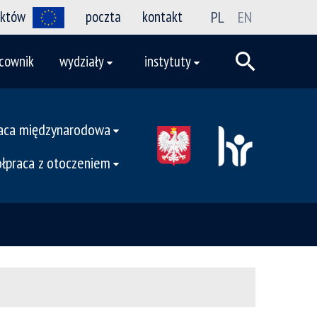
ektów
poczta
kontakt
PL
EN
cownik
wydziały
instytuty
aca międzynarodowa
łpraca z otoczeniem