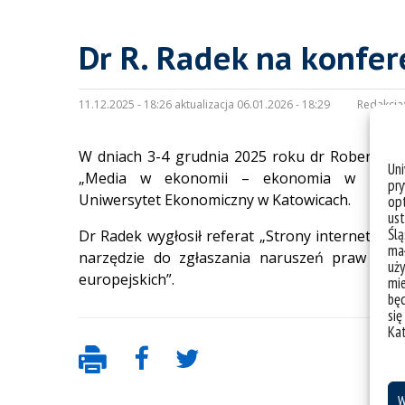
Dr R. Radek na konfer
11.12.2025 - 18:26 aktualizacja 06.01.2026 - 18:29
Redakcja
W dniach 3-4 grudnia 2025 roku dr Robert Rade
Un
„Media w ekonomii – ekonomia w mediac
pry
Uniwersytet Ekonomiczny w Katowicach
.
opt
ust
Ślą
Dr Radek wygłosił referat „Strony internetowe
mał
narzędzie do zgłaszania naruszeń praw dzi
uży
europejskich”.
mie
bę
się
Ka
W