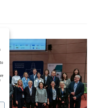
u
 to
óre
a