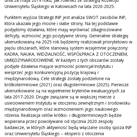
dnia 28 maja 2019 roku, jak również ze Strategią Rozwoju
Uniwersytetu Śląskiego w Katowicach na lata 2020-2025.
Punktem wyjścia Strategii INP jest analiza SWOT zasobów INP,
która ukazała jego mocne i słabe strony. Na tej podstawie
podjęliśmy działania, które mają wyrównać zdiagnozowane
deficyty, wzmocnić jego pozytywne strony. Generalnie strategię
ukierunkowaną na 2025 rok będziemy realizowali priorytetowo w
pięciu obszarach, które stanowią system wzajemnie połączony:
KADRA, NAUKA, WIDZIALNOŚĆ, WSPÓŁPRACA Z OTOCZENIEM,
UMIĘDZYNARODOWIENIE. W każdym z tych obszarów zostały
podjęte działania mające wzmocnić potencjał Instytutu i
wesprzeć jego konkurencyjną pozycję krajową i
międzynarodową. Cele strategii zostały podzielone na
krótkoterminowe (2021) oraz długoterminowe (2025). Pierwsze
ukierunkowane są na wypełnienie kryteriów ewaluacyjnych za
lata 2017-2020. Drugie związane są w większej mierze z
usieciowieniem Instytutu w otoczeniu zewnętrznym i środowisku
międzynarodowym oraz wzmocnieniem jego naukowego
rdzenia. Realizacja celów krótko- i długoterminowych będzie
wspierana przez powoływane od stycznia 2020 zespoły
badawcze, w których aktywność będą włączane osoby spoza INP
oraz Uniwersytetu Śląskiego – eksperci z otoczenia