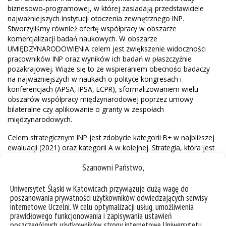
biznesowo-programowej, w której zasiadają przedstawiciele
najważniejszych instytucji otoczenia zewnętrznego INP.
Stworzyliśmy również ofertę współpracy w obszarze
komercjalizacji badań naukowych. W obszarze
UMIĘDZYNARODOWIENIA celem jest zwiększenie widoczności
pracowników INP oraz wyników ich badań w płaszczyźnie
pozakrajowej. Wiąże się to ze wspieraniem obecności badaczy
na najważniejszych w naukach o polityce kongresach i
konferencjach (APSA, IPSA, ECPR), sformalizowaniem wielu
obszarów współpracy międzynarodowej poprzez umowy
bilateralne czy aplikowanie o granty w zespołach
międzynarodowych.
Celem strategicznym INP jest zdobycie kategorii B+ w najbliższej
ewaluacji (2021) oraz kategorii A w kolejnej. Strategia, która jest
przedstawiana ukierunkowana jest nie tylko na wzrost
Szanowni Państwo,
wskaźników ewaluowanych, ale przede wszystkim na działania
głębokie, ukierunkowane na zmianę kulturową, zaszczepienie w
Uniwersytet Śląski w Katowicach przywiązuje dużą wagę do
zespole adekwatnego systemu wartości, który wzbudzi
poszanowania prywatności użytkowników odwiedzających serwisy
motywację i wewnętrzną chęć działania na rzecz dobra i rozwoju
internetowe Uczelni. W celu optymalizacji usług, umożliwienia
jednostki.
prawidłowego funkcjonowania i zapisywania ustawień
poszczególnych użytkowników, strony internetowe Uniwersytetu