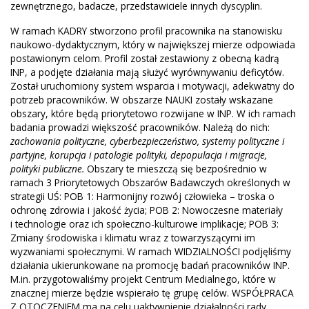
zewnętrznego, badacze, przedstawiciele innych dyscyplin.
W ramach KADRY stworzono profil pracownika na stanowisku
naukowo-dydaktycznym, który w największej mierze odpowiada
postawionym celom. Profil został zestawiony z obecną kadrą
INP, a podjęte działania mają służyć wyrównywaniu deficytów.
Został uruchomiony system wsparcia i motywacji, adekwatny do
potrzeb pracowników. W obszarze NAUKI zostały wskazane
obszary, które będą priorytetowo rozwijane w INP. W ich ramach
badania prowadzi większość pracowników. Należą do nich:
zachowania polityczne, cyberbezpieczeństwo, systemy polityczne i
partyjne, korupcja i patologie polityki, depopulacja i migracje,
polityki publiczne.
Obszary te mieszczą się bezpośrednio w
ramach 3 Priorytetowych Obszarów Badawczych określonych w
strategii UŚ: POB 1: Harmonijny rozwój człowieka – troska o
ochronę zdrowia i jakość życia; POB 2: Nowoczesne materiały
i technologie oraz ich społeczno-kulturowe implikacje; POB 3:
Zmiany środowiska i klimatu wraz z towarzyszącymi im
wyzwaniami społecznymi. W ramach WIDZIALNOŚCI podjęliśmy
działania ukierunkowane na promocję badań pracowników INP.
M.in. przygotowaliśmy projekt Centrum Medialnego, które w
znacznej mierze będzie wspierało tę grupę celów. WSPÓŁPRACA
Z OTOCZENIEM ma na celu uaktywnienie działalności rady