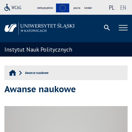
PL
EN
strefa projektów
poczta
kontakt
Instytut Nauk Politycznych
Awanse naukowe
Awanse naukowe