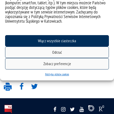
(komputer, smartfon, tablet, itp.). W tym miejscu możecie Państwo
podjąć decyzję dotyczącą typów plików cookies, które będą
wykorzystywane w tym serwisie internetowym. Zachęcamy do
zapoznania się z Polityką Prywatności Serwisów Internetowych
Konferencje i seminaria naukowe
Uniwersytetu Śląskiego w Katowicach.
Włącz wszystkie ciasteczka
Wybrane publikacje pracowników
Odrzuć
Zobacz preferencje
Polityka plików cookies