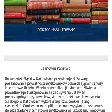
DOKTOR HABILITOWANY
Projekty badawcze
Szanowni Państwo,
Uniwersytet Śląski w Katowicach przywiązuje dużą wagę do
poszanowania prywatności użytkowników odwiedzających serwisy
internetowe Uczelni. W celu optymalizacji usług, umożliwienia
prawidłowego funkcjonowania i zapisywania ustawień
poszczególnych użytkowników, strony internetowe Uniwersytetu
Zespoły badawcze
Śląskiego w Katowicach wykorzystują tzw. cookies (z ang.
ciasteczka). Cookies to małe pliki tekstowe wysyłane przez serwis
do przeglądarki internetowej użytkownika na urządzeniu końcowym