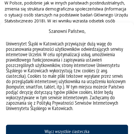
W Polsce, podobnie jak w innych państwach postindustrialnych,
zmienia się struktura demograficzna społeczeństwa (Informacja
o sytuacji osób starszych na podstawie badań Głównego Urzędu
Statystycznego 2018). W jej wyniku wzrasta odsetek osób
starszych w populacji (Struktura ludności i starzenie się
Szanowni Państwo,
społeczeństwa – Statistics Explained 2019). Dostępne prognozy
demograficzne pozwalają sądzić, że proces ten będzie z czasem
Uniwersytet Śląski w Katowicach przywiązuje dużą wagę do
coraz silniej oddziaływał zarówno na przebieg rywalizacji
poszanowania prywatności użytkowników odwiedzających serwisy
wyborczej, jak i na wyniki wyborów. A dla zagwarantowania
internetowe Uczelni. W celu optymalizacji usług, umożliwienia
stabilnego i sprawiedliwego przebiegu procesów rywalizacji
prawidłowego funkcjonowania i zapisywania ustawień
wyborczej niezbędne jest uczestnictwo wszystkich grup
poszczególnych użytkowników, strony internetowe Uniwersytetu
demograficznych oraz brak trwałej dominacji żadnej z nich w
Śląskiego w Katowicach wykorzystują tzw. cookies (z ang.
rozstrzygnięciach wyborczych. Dynamiczne zwiększanie odsetka
ciasteczka). Cookies to małe pliki tekstowe wysyłane przez serwis
„grey voters” (czyli wyborców w okresie później dojrzałości, z
do przeglądarki internetowej użytkownika na urządzeniu końcowym
(komputer, smartfon, tablet, itp.). W tym miejscu możecie Państwo
reguły po 65 r.ż.) wśród ogólnej liczby wyborców, może w
podjąć decyzję dotyczącą typów plików cookies, które będą
niedalekiej przyszłości doprowadzić do procesu delegitymizacji
wykorzystywane w tym serwisie internetowym. Zachęcamy do
wyborów i wybranej w ich wyniku politycznej reprezentacji wśród
zapoznania się z Polityką Prywatności Serwisów Internetowych
pozostałej części społeczeństwa (Davidson 2016).
Uniwersytetu Śląskiego w Katowicach.
Zmiany związane z demograficznym starzeniem się ludności
analizowane są od kilku dziesięcioleci, ale ich rozmiary okazały
się większe, niż uprzednio zakładano (Błędowski et al. 2012;
Włącz wszystkie ciasteczka
Markiewicz and Skawina 2015). Składa się na to kilka przyczyn, z