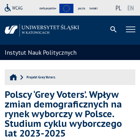
PL
EN
strefa projektów
poczta
kontakt
Instytut Nauk Politycznych
Projekt Grey Voters
Polscy ‘Grey Voters’. Wpływ
zmian demograficznych na
rynek wyborczy w Polsce.
Studium cyklu wyborczego
lat 2023-2025