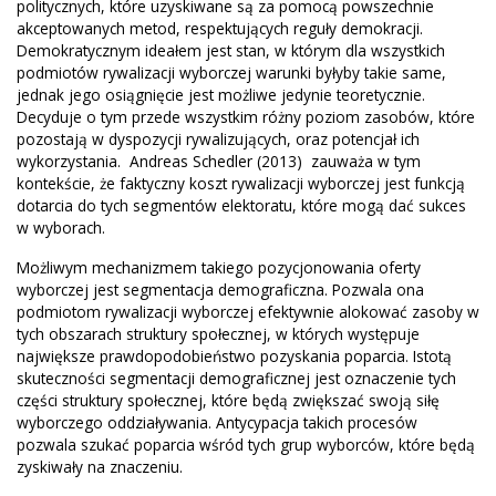
politycznych, które uzyskiwane są za pomocą powszechnie
akceptowanych metod, respektujących reguły demokracji.
Demokratycznym ideałem jest stan, w którym dla wszystkich
podmiotów rywalizacji wyborczej warunki byłyby takie same,
jednak jego osiągnięcie jest możliwe jedynie teoretycznie.
Decyduje o tym przede wszystkim różny poziom zasobów, które
pozostają w dyspozycji rywalizujących, oraz potencjał ich
wykorzystania. Andreas Schedler (2013) zauważa w tym
kontekście, że faktyczny koszt rywalizacji wyborczej jest funkcją
dotarcia do tych segmentów elektoratu, które mogą dać sukces
w wyborach.
Możliwym mechanizmem takiego pozycjonowania oferty
wyborczej jest segmentacja demograficzna. Pozwala ona
podmiotom rywalizacji wyborczej efektywnie alokować zasoby w
tych obszarach struktury społecznej, w których występuje
największe prawdopodobieństwo pozyskania poparcia. Istotą
skuteczności segmentacji demograficznej jest oznaczenie tych
części struktury społecznej, które będą zwiększać swoją siłę
wyborczego oddziaływania. Antycypacja takich procesów
pozwala szukać poparcia wśród tych grup wyborców, które będą
zyskiwały na znaczeniu.