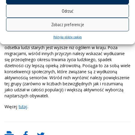
których w Polsce wśród istotnych jest skala procesów
Odrzuć
migracyjnych. W następstwie poszukiwania przez młodych ludzi
zatrudnienia poza granicami kraju dochodzi nie tylko do
przyspieszenia tempa wzrostu odsetka ludzi starych w
Zobacz preferencje
społeczeństwie, ale i do zwiększenia dysproporcji między
poszczególnymi regionami kraju. Szczególnie w słabiej
Polityka plików cookies
rozwiniętych gospodarczo regionach Polski tempo wzrostu
odsetka ludzi starych jest wyższe niż ogółem w kraju. Poza
migracjami, wśród innych przyczyn należy wskazać wydłużanie
się przeciętnego okresu trwania życia ludzkiego, spadek
dzietności czy lepszą opieką zdrowotną. Pociąga to za sobą wiele
konsekwencji społecznych, które związane są z wydłużoną
aktywnością seniorów. Wśród nich wyróżnić należy powiększenie
tej grupy (zarówno w liczbach bezwzględnych jak i rozumianą
jako udział w całości populacji) i większą aktywność wyborczą
najstarszych obywateli.
Więcej
tutaj
.