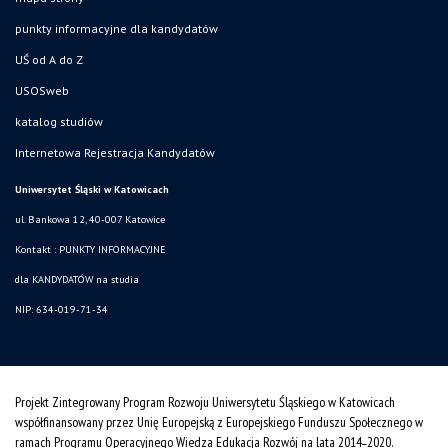
punkty informacyjne dla kandydatów
UŚ od A do Z
USOSweb
katalog studiów
Internetowa Rejestracja Kandydatów
Uniwersytet Śląski w Katowicach
ul. Bankowa 12, 40-007 Katowice
Kontakt :
PUNKTY INFORMACYJNE
dla KANDYDATÓW na studia
NIP: 634-019-71-34
Projekt Zintegrowany Program Rozwoju Uniwersytetu Śląskiego w Katowicach
współfinansowany przez Unię Europejską z Europejskiego Funduszu Społecznego w
ramach Programu Operacyjnego Wiedza Edukacja Rozwój na lata 2014˗2020.