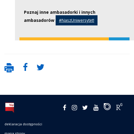
Poznaj inne ambasadorki i innych
ambasadorów
#NaszUniwersytet!
deklaracja dostępności
mapa strony