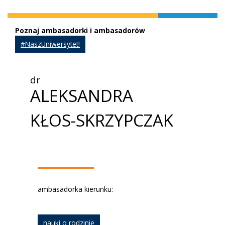
Poznaj ambasadorki i ambasadorów
#NaszUniwersytet!
dr
ALEKSANDRA
KŁOS-SKRZYPCZAK
ambasadorka kierunku:
nauki o rodzinie