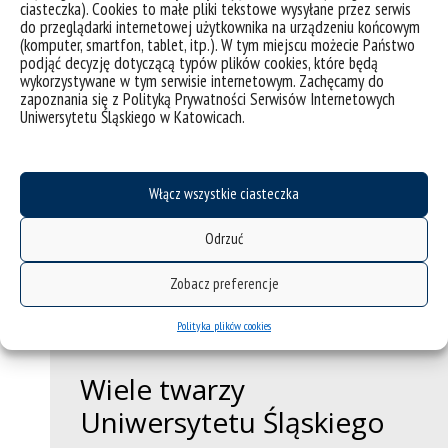
ciasteczka). Cookies to małe pliki tekstowe wysyłane przez serwis
do przeglądarki internetowej użytkownika na urządzeniu końcowym
Poznaj ambasadorkę
(komputer, smartfon, tablet, itp.). W tym miejscu możecie Państwo
podjąć decyzję dotyczącą typów plików cookies, które będą
wykorzystywane w tym serwisie internetowym. Zachęcamy do
zapoznania się z Polityką Prywatności Serwisów Internetowych
Uniwersytetu Śląskiego w Katowicach.
Z wykształcenia socjolog i teolog, z zawodu nauczyciel
akademicki, z wyboru żona i matka.
Włącz wszystkie ciasteczka
Pasjonatka dalekich podróży, jazdy na rowerze oraz słoni.
Wierna fanka historii rodzin Pawlaków i Karguli.
Odrzuć
Optymistyczna realistka, która kieruje się zasadą, iż w życiu
nigdy nie jest za późno na trzy rzeczy: miłość, naukę i
Zobacz preferencje
spełnianie marzeń.
Polityka plików cookies
Wiele twarzy
Uniwersytetu Śląskiego