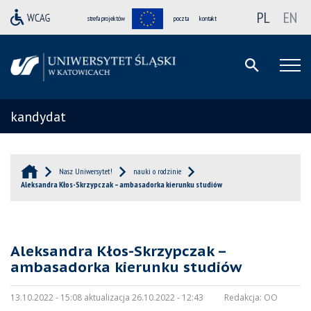
PL
EN
strefa projektów
poczta
kontakt
kandydat
Nasz Uniwersytet!
nauki o rodzinie
Aleksandra Kłos-Skrzypczak – ambasadorka kierunku studiów
Aleksandra Kłos-Skrzypczak –
ambasadorka kierunku studiów
13.10.2022 - 15:08 aktualizacja 26.10.2022 - 12:43
Redakcja:
OO