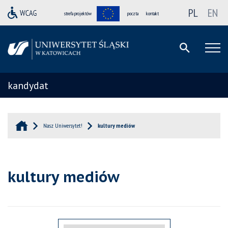
PL
EN
strefa projektów
poczta
kontakt
kandydat
Nasz Uniwersytet!
kultury mediów
kultury mediów