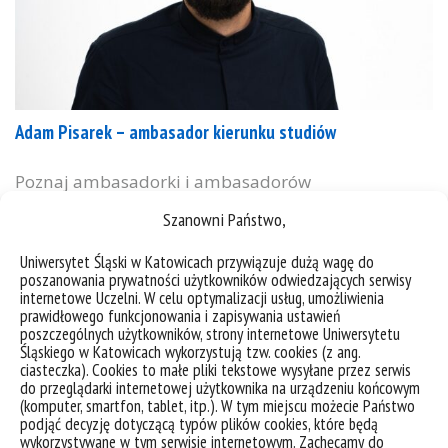
Adam Pisarek – ambasador kierunku studiów
Poznaj ambasadorki i ambasadorów
#NaszUniwersytet! dr Adam Pisarek ambasador
Szanowni Państwo,
kierunków: historia sztuki kulturoznawstwo kultury
mediów Kurator edukacyjnej wystawy stałej w
Uniwersytet Śląski w Katowicach przywiązuje dużą wagę do
poszanowania prywatności użytkowników odwiedzających serwisy
Muzeum Śląskim pt. „Na tropie Tomka”. Działając z
internetowe Uczelni. W celu optymalizacji usług, umożliwienia
grupą Niebotyki, przyczynił się do powstania
prawidłowego funkcjonowania i zapisywania ustawień
albumu edukacyjnego „Drapacz chmur i inne
poszczególnych użytkowników, strony internetowe Uniwersytetu
Śląskiego w Katowicach wykorzystują tzw. cookies (z ang.
wynalazki”. Fot. Małgorzata Dymowska, mat.
ciasteczka). Cookies to małe pliki tekstowe wysyłane przez serwis
Uniwersytetu Śląskiego w Katowicach Poznaj
do przeglądarki internetowej użytkownika na urządzeniu końcowym
(komputer, smartfon, tablet, itp.). W tym miejscu możecie Państwo
ambasadora Doktor nauk humanistycznych,
podjąć decyzję dotyczącą typów plików cookies, które będą
kulturoznawca....
wykorzystywane w tym serwisie internetowym. Zachęcamy do