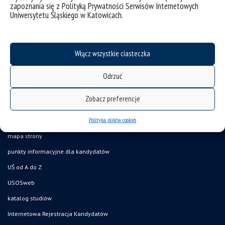
zapoznania się z Polityką Prywatności Serwisów Internetowych
kategorie:
historia sztuki
kulturoznawstwo
kultury mediów
Uniwersytetu Śląskiego w Katowicach.
Włącz wszystkie ciasteczka
Odrzuć
Zobacz preferencje
Polityka plików cookies
deklaracja dostępności
mapa strony
punkty informacyjne dla kandydatów
UŚ od A do Z
USOSweb
katalog studiów
Internetowa Rejestracja Kandydatów