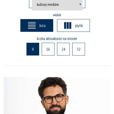
widok
lista
plytki
liczba aktualności na stronie
8
16
24
32