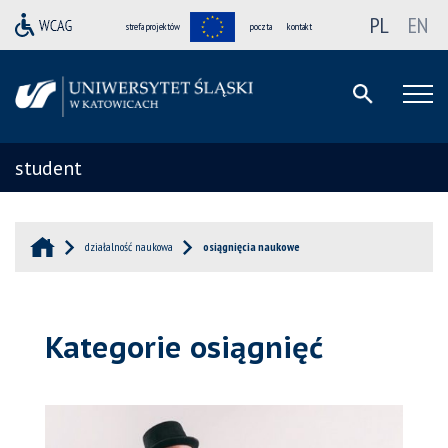
PL
EN
strefa projektów
poczta
kontakt
student
działalność naukowa
osiągnięcia naukowe
Kategorie osiągnięć