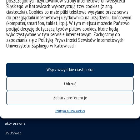
poszczególnych użytkowników, strony internetowe Uniwersytetu
Śląskiego w Katowicach wykorzystują tzw. cookies (z ang.
ciasteczka). Cookies to małe pliki tekstowe wysyłane przez serwis
do przeglądarki internetowej użytkownika na urządzeniu końcowym
(komputer, smartfon, tablet, itp.). W tym miejscu możecie Państwo
Artystyczne
podjąć decyzję dotyczącą typów plików cookies, które będą
wykorzystywane w tym serwisie internetowym. Zachęcamy do
zapoznania się z Polityką Prywatności Serwisów Internetowych
Uniwersytetu Śląskiego w Katowicach.
Włącz wszystkie ciasteczka
Odrzuć
deklaracja dostępności
Zobacz preferencje
mapa strony
Polityka plików cookies
UŚ od A do Z
akty prawne
USOSweb