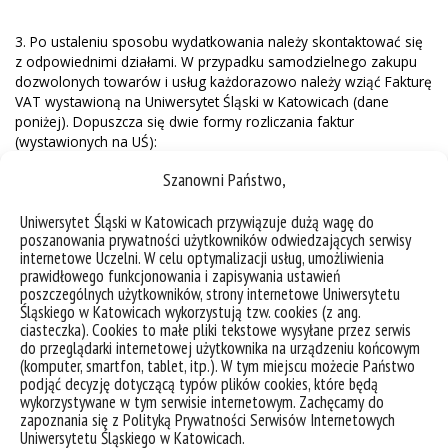
3. Po ustaleniu sposobu wydatkowania należy skontaktować się
z odpowiednimi działami. W przypadku samodzielnego zakupu
dozwolonych towarów i usług każdorazowo należy wziąć Fakturę
VAT wystawioną na Uniwersytet Śląski w Katowicach (dane
poniżej). Dopuszcza się dwie formy rozliczania faktur
(wystawionych na UŚ):
Szanowni Państwo,
Samodzielny zakup z własnych środków, dostarczenie
faktury do księgowości, opisanie jej zgodnie z zaleceniami
oraz późniejszy zwrot środków na konto
Uniwersytet Śląski w Katowicach przywiązuje dużą wagę do
Pobranie faktury z odroczonym terminem płatności (14
poszanowania prywatności użytkowników odwiedzających serwisy
internetowe Uczelni. W celu optymalizacji usług, umożliwienia
dni) oraz niezwłoczne dostarczenie jej do księgowości w
prawidłowego funkcjonowania i zapisywania ustawień
celu rozliczenia z firmą.
poszczególnych użytkowników, strony internetowe Uniwersytetu
Śląskiego w Katowicach wykorzystują tzw. cookies (z ang.
ciasteczka). Cookies to małe pliki tekstowe wysyłane przez serwis
do przeglądarki internetowej użytkownika na urządzeniu końcowym
DANE DO FAKTURY
(komputer, smartfon, tablet, itp.). W tym miejscu możecie Państwo
podjąć decyzję dotyczącą typów plików cookies, które będą
Uniwersytet Śląski
wykorzystywane w tym serwisie internetowym. Zachęcamy do
NIP: 634-019-71-34
zapoznania się z Polityką Prywatności Serwisów Internetowych
Bankowa 12
Uniwersytetu Śląskiego w Katowicach.
40-007 Katowice