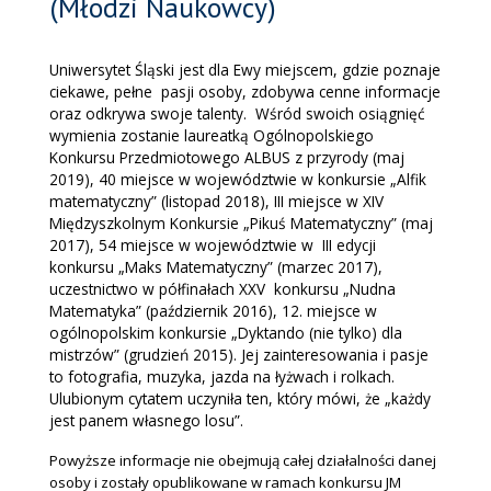
(Młodzi Naukowcy)
Uniwersytet Śląski jest dla Ewy miejscem, gdzie poznaje
ciekawe, pełne pasji osoby, zdobywa cenne informacje
oraz odkrywa swoje talenty. Wśród swoich osiągnięć
wymienia zostanie laureatką Ogólnopolskiego
Konkursu Przedmiotowego ALBUS z przyrody (maj
2019), 40 miejsce w województwie w konkursie „Alfik
matematyczny” (listopad 2018), III miejsce w XIV
Międzyszkolnym Konkursie „Pikuś Matematyczny” (maj
2017), 54 miejsce w województwie w III edycji
konkursu „Maks Matematyczny” (marzec 2017),
uczestnictwo w półfinałach XXV konkursu „Nudna
Matematyka” (październik 2016), 12. miejsce w
ogólnopolskim konkursie „Dyktando (nie tylko) dla
mistrzów” (grudzień 2015). Jej zainteresowania i pasje
to fotografia, muzyka, jazda na łyżwach i rolkach.
Ulubionym cytatem uczyniła ten, który mówi, że „każdy
jest panem własnego losu”.
Powyższe informacje nie obejmują całej działalności danej
osoby i zostały opublikowane w ramach konkursu JM