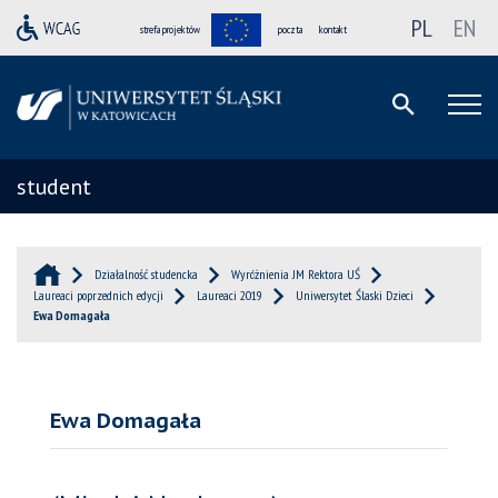
PL
EN
strefa projektów
poczta
kontakt
student
Działalność studencka
Wyróżnienia JM Rektora UŚ
Laureaci poprzednich edycji
Laureaci 2019
Uniwersytet Ślaski Dzieci
Ewa Domagała
Ewa Domagała