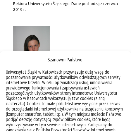
Rektora Uniwersytetu Śląskiego. Dane pochodzą z czerwca
2019 r.
Szanowni Państwo,
Uniwersytet Śląski w Katowicach przywiązuje dużą wagę do
poszanowania prywatności użytkowników odwiedzających serwisy
internetowe Uczelni. W celu optymalizacji usług, umożliwienia
prawidłowego funkcjonowania i zapisywania ustawień
poszczególnych użytkowników, strony internetowe Uniwersytetu
Śląskiego w Katowicach wykorzystują tzw. cookies (z ang.
[myprefix_functional_icons print_icon=”yes”]
ciasteczka). Cookies to małe pliki tekstowe wysyłane przez serwis
do przeglądarki internetowej użytkownika na urządzeniu końcowym
(komputer, smartfon, tablet, itp.). W tym miejscu możecie Państwo
podjąć decyzję dotyczącą typów plików cookies, które będą
wykorzystywane w tym serwisie internetowym. Zachęcamy do
zapoznania się z Polityką Prywatności Serwisów Internetowych