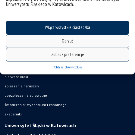
Uniwersytetu Śląskiego w Katowicach.
deklaracja dostępności
mapa strony
Włącz wszystkie ciasteczka
UŚ od A do Z
akty prawne
Odrzuć
USOSweb
Zobacz preferencje
Wirtualny UŚ
Polityka plików cookies
organizacja roku akademickiego
pierwsze kroki
zgłaszanie naruszeń
ubezpieczenie zdrowotne
świadczenia: stypendium i zapomoga
akademiki
Uniwersytet Śląski w Katowicach