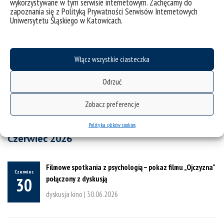
wykorzystywane w tym serwisie internetowym. Zachęcamy do
zapoznania się z Polityką Prywatności Serwisów Internetowych
Uniwersytetu Śląskiego w Katowicach.
I Posesyjny Rajd w Beskid Żywiecki
Lipiec
01
wspólne |
01.07.2026
-
03.06.2026
Włącz wszystkie ciasteczka
Odrzuć
Zobacz preferencje
Polityka plików cookies
Czerwiec 2026
Filmowe spotkania z psychologią – pokaz filmu „Ojczyzna”
Czerwiec
połączony z dyskusją
30
dyskusja kino |
30.06.2026