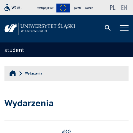
PL
EN
strefa projektów
poczta
kontakt
student
Wydarzenia
Wydarzenia
widok