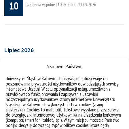
10
szkolenia wspólne |
10.08.2026
-
11.09.2026
Lipiec 2026
Szanowni Państwo,
„Filmowe środy w Ogrodzie” – bezpłatne seanse w ramach
Lipiec
akcji „Lato na luzie – wakacyjne pikniki kulturalne –
08
Uniwersytet Śląski w Katowicach przywiązuje dużą wagę do
edycja II”
poszanowania prywatności użytkowników odwiedzających serwisy
internetowe Uczelni. W celu optymalizacji usług, umożliwienia
kino |
08.07.2026
-
19.07.2026
prawidłowego funkcjonowania i zapisywania ustawień
poszczególnych użytkowników, strony internetowe Uniwersytetu
Śląskiego w Katowicach wykorzystują tzw. cookies (z ang.
ciasteczka). Cookies to małe pliki tekstowe wysyłane przez serwis
„Lato na luzie – wakacyjne pikniki kulturalne – edycja II” –
do przeglądarki internetowej użytkownika na urządzeniu końcowym
Lipiec
spędź to lato z sosnowiecką Biblioteką!
01
(komputer, smartfon, tablet, itp.). W tym miejscu możecie Państwo
podjąć decyzję dotyczącą typów plików cookies, które będą
spotkanie warsztaty wspólne |
01.07.2026
-
31.08.2026