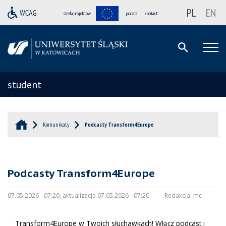
PL
EN
strefa projektów
poczta
kontakt
student
Komunikaty
Podcasty Transform4Europe
Podcasty Transform4Europe
07.05.2026 - 07:20, aktualizacja 07.05.2026 - 07:20
Redakcja:
mc
Transform4Europe w Twoich słuchawkach! Włącz podcast i