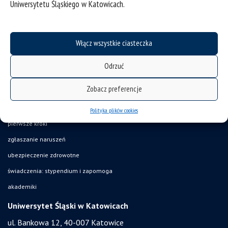
Uniwersytetu Śląskiego w Katowicach.
deklaracja dostępności
mapa strony
Włącz wszystkie ciasteczka
UŚ od A do Z
akty prawne
Odrzuć
USOSweb
Zobacz preferencje
Wirtualny UŚ
organizacja roku akademickiego
Polityka plików cookies
pierwsze kroki
zgłaszanie naruszeń
ubezpieczenie zdrowotne
świadczenia: stypendium i zapomoga
akademiki
Uniwersytet Śląski w Katowicach
ul. Bankowa 12, 40-007 Katowice