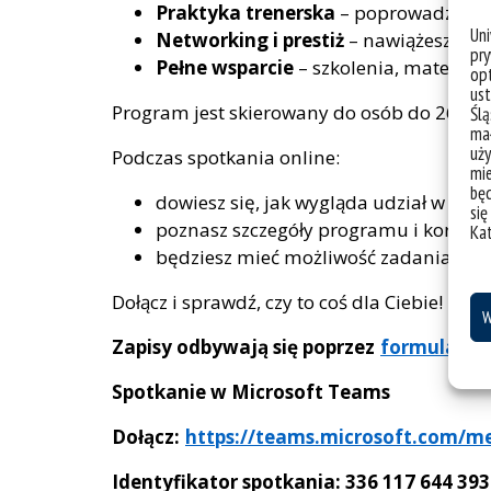
Praktyka trenerska
– poprowadzisz 3-
Un
Networking i prestiż
– nawiążesz kont
pry
Pełne wsparcie
– szkolenia, materiał
opt
ust
Program jest skierowany do osób do 26. rok
Ślą
mał
uży
Podczas spotkania online:
mie
bę
dowiesz się, jak wygląda udział w proje
się
poznasz szczegóły programu i korzyści
Ka
będziesz mieć możliwość zadania pyt
Dołącz i sprawdź, czy to coś dla Ciebie!
W
Zapisy odbywają się poprzez
formularz.
Spotkanie w Microsoft Teams
Dołącz:
https://teams.microsoft.com
Identyfikator spotkania: 336 117 644 393