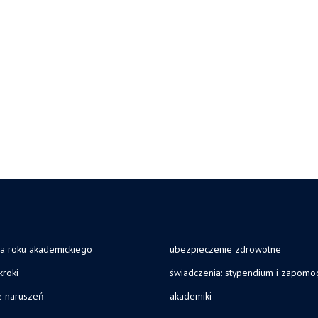
ja roku akademickiego
ubezpieczenie zdrowotne
kroki
świadczenia: stypendium i zapomo
e naruszeń
akademiki