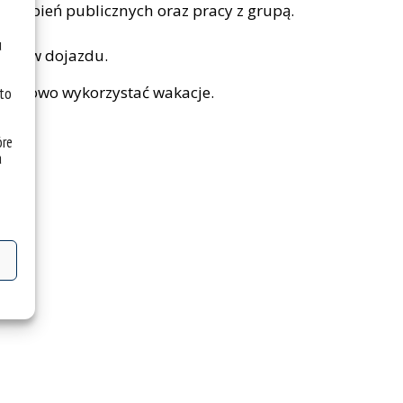
ystąpień publicznych oraz pracy z grupą.
ucji.
u
osztów dojazdu.
rozwojowo wykorzystać wakacje.
 to
óre
a