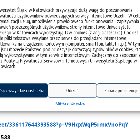
dniowe warsztaty dla dzieci i rozwiniesz umiejętności w
iwersytet Śląski w Katowicach przywiązuje dużą wagę do poszanowania
akty i zdobędziesz certyfikat od rozpoznawalnych instyt
watności użytkowników odwiedzających serwisy internetowe Uczelni. W cel
y dydaktyczne, zakwaterowanie, wyżywienie oraz zwrot k
ymalizacji usług, umożliwienia prawidłowego funkcjonowania i zapisywania
awień poszczególnych użytkowników, strony internetowe Uniwersytetu
u życia (studenci, absolwenci, doktoranci), które chcą 
skiego w Katowicach wykorzystują tzw. cookies (z ang. ciasteczka). Cookies
e pliki tekstowe wysyłane przez serwis do przeglądarki internetowej
tkownika na urządzeniu końcowym (komputer, smartfon, tablet, itp.). W tym
jscu możecie Państwo podjąć decyzję dotyczącą typów plików cookies, kt
dą wykorzystywane w tym serwisie internetowym. Zachęcamy do zapoznani
kcie,
 z Polityką Prywatności Serwisów Internetowych Uniwersytetu Śląskiego w
,
towicach.
ań.
łącz wszystkie ciasteczka
Odrzuć
Zobacz preferencje
Polityka plików cookies
/meet/336117644393588?p=V9HqxWqP5rmxVnoPqY
 588