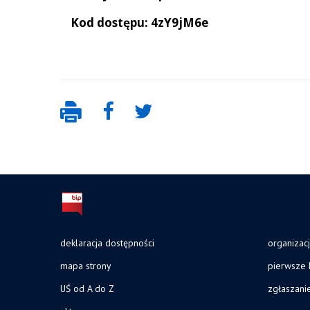
Kod dostępu: 4zY9jM6e
deklaracja dostępności
organizac
mapa strony
pierwsze 
UŚ od A do Z
zgłaszani