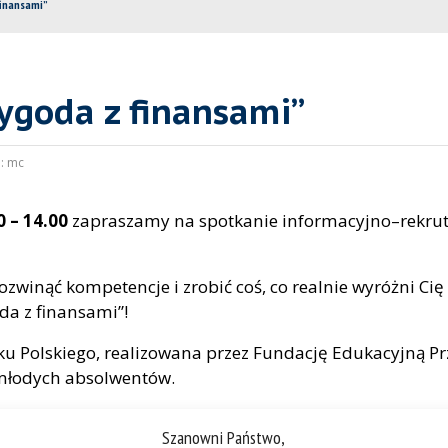
finansami”
zygoda z finansami”
:
mc
0 – 14.00
zapraszamy na spotkanie informacyjno–rekruta
zwinąć kompetencje i zrobić coś, co realnie wyróżni Cię
da z finansami”!
ku Polskiego, realizowana przez Fundację Edukacyjną P
 młodych absolwentów.
Szanowni Państwo,