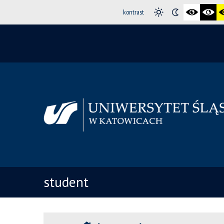
kontrast
student