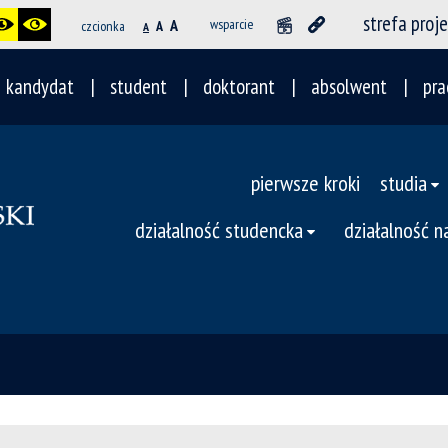
strefa proj
A
wsparcie
czcionka
A
A
kandydat
student
doktorant
absolwent
pra
pierwsze kroki
studia
działalność studencka
działalność 