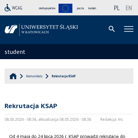
PL
EN
strefa projektów
poczta
kontakt
student
Komunikaty
Rekrutacja KSAP
Rekrutacja KSAP
08.05.2026 - 08:38, aktualizacja 08.05.2026 - 08:38
Redakcja:
mc
Od 4 maja do 24 lipca 2026 r. KSAP prowadzi rekrutację do