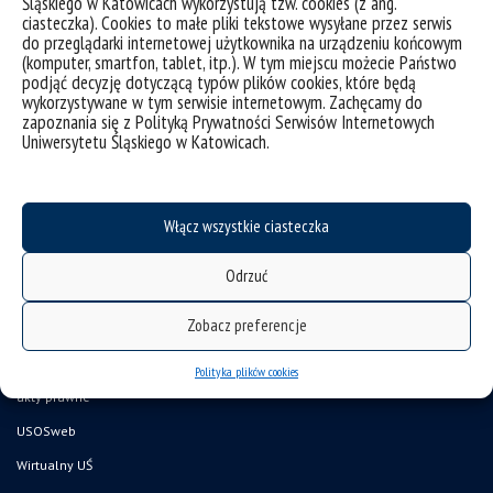
Śląskiego w Katowicach wykorzystują tzw. cookies (z ang.
ciasteczka). Cookies to małe pliki tekstowe wysyłane przez serwis
do przeglądarki internetowej użytkownika na urządzeniu końcowym
(komputer, smartfon, tablet, itp.). W tym miejscu możecie Państwo
podjąć decyzję dotyczącą typów plików cookies, które będą
wykorzystywane w tym serwisie internetowym. Zachęcamy do
zapoznania się z Polityką Prywatności Serwisów Internetowych
Uniwersytetu Śląskiego w Katowicach.
Włącz wszystkie ciasteczka
Odrzuć
deklaracja dostępności
Zobacz preferencje
mapa strony
UŚ od A do Z
Polityka plików cookies
akty prawne
USOSweb
Wirtualny UŚ