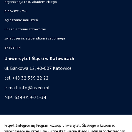
organizacja roku akademickiego
pierwsze kroki
zgłaszanie naruszeń
ubezpieczenie zdrowotne
świadczenia: stypendium i zapomoga
akademiki
Uniwersytet Śląski w Katowicach
ul. Bankowa 12, 40-007 Katowice
tel. +48 32 359 22 22
e-mail:
info@us.edu.pl
NIP: 634-019-71-34
Projekt Zintegrowany Program Rozwoju Uniwersytetu Śląskiego w Katowicach
współfinansowany przez Unię Europejską z Europejskiego Funduszu Społecznego w