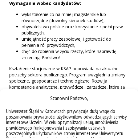
Wymaganie wobec kandydatów:
wykształcenie co najmniej magisterskie lub
równorzędne (dowolny kierunek studiów),
obywatelstwo polskie oraz korzystanie z pełni praw
publicznych,
umiejętność pracy zespołowej i gotowość do
pełnienia ról przywódczych,
chęć do robienia w życiu rzeczy, które naprawdę
zmieniają Państwo!
Kształcenie stacjonarne w KSAP odpowiada na aktualne
potrzeby sektora publicznego. Program uwzględnia zmiany
społeczne, gospodarcze i technologiczne. Rozwija
kompetencje analityczne, przywódcze i zarządcze, które są
niezbędne w pracy urzędniczej.
Szanowni Państwo,
Zgłoszenia przyjmowane są od 4 maja do 24 lipca 2026
roku.
Kod QR do formularza aplikacyjnego oraz
Uniwersytet Śląski w Katowicach przywiązuje dużą wagę do
poszanowania prywatności użytkowników odwiedzających serwisy
szczegółowe informacje znajdują się w załączonej
internetowe Uczelni. W celu optymalizacji usług, umożliwienia
ulotce promującej KSAP.
prawidłowego funkcjonowania i zapisywania ustawień
poszczególnych użytkowników, strony internetowe Uniwersytetu