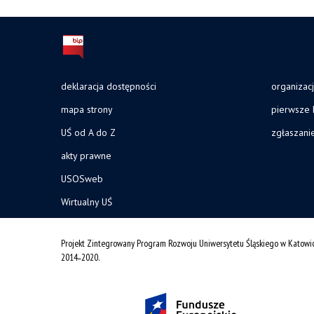
deklaracja dostępności
organizac
mapa strony
pierwsze 
UŚ od A do Z
zgłaszani
akty prawne
USOSweb
Wirtualny UŚ
Projekt Zintegrowany Program Rozwoju Uniwersytetu Śląskiego w Katowi
2014˗2020.