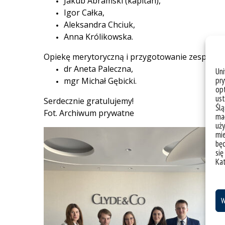
Jakub Abramski (kapitan),
Igor Całka,
Aleksandra Chciuk,
Anna Królikowska.
Opiekę merytoryczną i przygotowanie zespołu z
dr Aneta Paleczna,
Un
pry
mgr Michał Gębicki.
opt
ust
Serdecznie gratulujemy!
Ślą
Fot. Archiwum prywatne
mał
uży
mie
bę
się
Ka
W