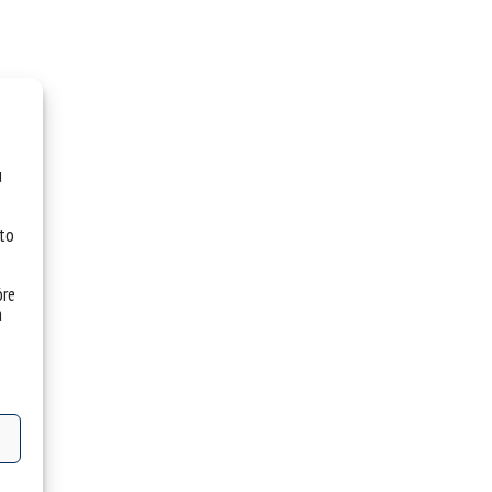
u
 to
óre
a