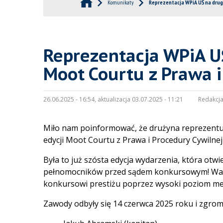
Komunikaty
Reprezentacja WPiA UŚ na drugim
Reprezentacja WPiA UŚ
Moot Courtu z Prawa i
26.06.2025 - 16:54, aktualizacja 03.07.2025 - 11:21
Redakcja
Miło nam poinformować, że drużyna reprezentując
edycji Moot Courtu z Prawa i Procedury
Cywilnej
Była to już szósta edycja wydarzenia, która otw
pełnomocników przed sądem konkursowym! Wart
konkursowi prestiżu poprzez wysoki poziom me
Zawody odbyły się 14 czerwca 2025 roku i zgromad