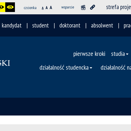
strefa proj
A
wsparcie
czcionka
A
A
kandydat
student
doktorant
absolwent
pra
pierwsze kroki
studia
działalność studencka
działalność 