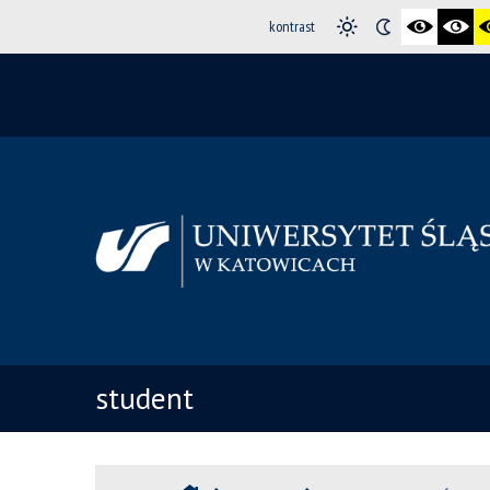
kontrast
student