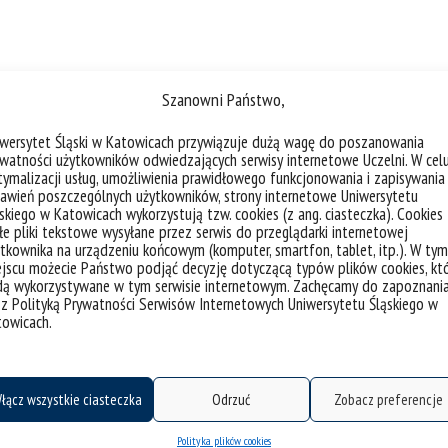
Szanowni Państwo,
apewnili:
iwersytet Śląski w Katowicach przywiązuje dużą wagę do poszanowania
watności użytkowników odwiedzających serwisy internetowe Uczelni. W cel
ymalizacji usług, umożliwienia prawidłowego funkcjonowania i zapisywania
awień poszczególnych użytkowników, strony internetowe Uniwersytetu
skiego w Katowicach wykorzystują tzw. cookies (z ang. ciasteczka). Cookies
e pliki tekstowe wysyłane przez serwis do przeglądarki internetowej
tkownika na urządzeniu końcowym (komputer, smartfon, tablet, itp.). W tym
jscu możecie Państwo podjąć decyzję dotyczącą typów plików cookies, kt
dą wykorzystywane w tym serwisie internetowym. Zachęcamy do zapoznani
 z Polityką Prywatności Serwisów Internetowych Uniwersytetu Śląskiego w
towicach.
łącz wszystkie ciasteczka
Odrzuć
Zobacz preferencje
Polityka plików cookies