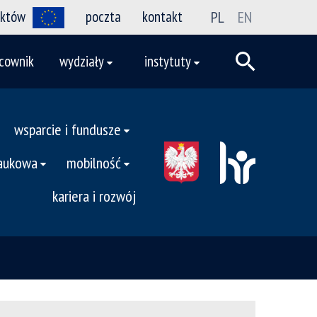
ektów
poczta
kontakt
PL
EN
cownik
wydziały
instytuty
wsparcie i fundusze
naukowa
mobilność
kariera i rozwój