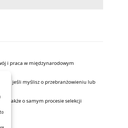
ozwój i praca w międzynarodowym
woju, jeśli myślisz o przebranżowieniu lub
u
ch, a także o samym procesie selekcji
 to
óre