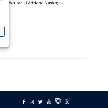
e rekrutacji i Adriana Naskręt –
a