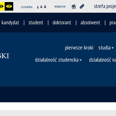
strefa proj
A
wsparcie
czcionka
A
A
kandydat
student
doktorant
absolwent
pra
pierwsze kroki
studia
działalność studencka
działalność 