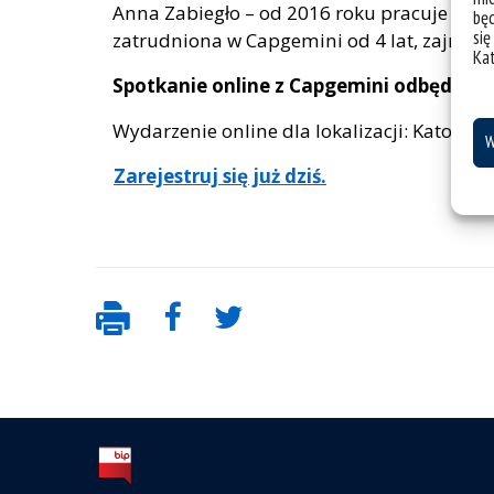
Anna Zabiegło – od 2016 roku pracuje w Ca
bę
się
zatrudniona w Capgemini od 4 lat, zajmując
Ka
Spotkanie online z Capgemini odbędzie si
Wydarzenie online dla lokalizacji: Katowice
W
Zarejestruj się już dziś.