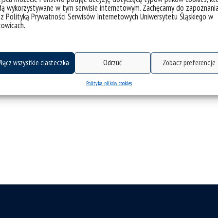
pgemini, gdzie rozwija swoją ścieżkę zawodową w obszarz
dą wykorzystywane w tym serwisie internetowym. Zachęcamy do zapoznani
 z Polityką Prywatności Serwisów Internetowych Uniwersytetu Śląskiego w
a się także procesem rekrutacji.
towicach.
ę 16 czerwca 2026 roku o godz. 15.00.
, Kraków, Opole, Lublin.
łącz wszystkie ciasteczka
Odrzuć
Zobacz preferencje
Polityka plików cookies