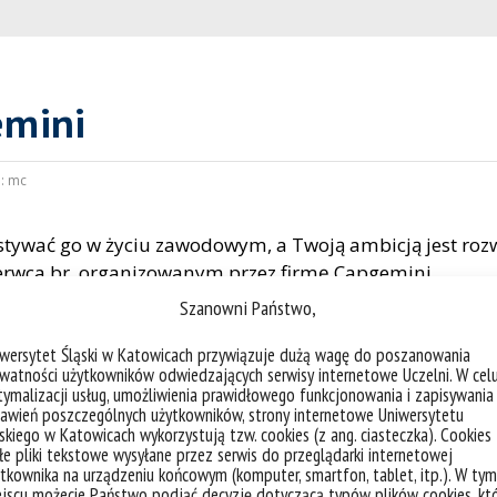
emini
:
mc
rzystywać go w życiu zawodowym, a Twoją ambicją jest r
zerwca br. organizowanym przez firmę Capgemini.
Szanowni Państwo,
ie, jeśli szukasz pierwszej pracy, nowych możliwości roz
ożliwościach, jakie oferuje Capgemini.
iwersytet Śląski w Katowicach przywiązuje dużą wagę do poszanowania
watności użytkowników odwiedzających serwisy internetowe Uczelni. W cel
nizacji, możliwościach, benefitach, otwartych rekrutacja
ymalizacji usług, umożliwienia prawidłowego funkcjonowania i zapisywania
awień poszczególnych użytkowników, strony internetowe Uniwersytetu
re rozjaśnią tajemnice procesów rekrutacyjnych.
skiego w Katowicach wykorzystują tzw. cookies (z ang. ciasteczka). Cookies
e pliki tekstowe wysyłane przez serwis do przeglądarki internetowej
tkownika na urządzeniu końcowym (komputer, smartfon, tablet, itp.). W tym
jscu możecie Państwo podjąć decyzję dotyczącą typów plików cookies, kt