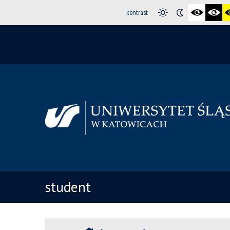
kontrast
student