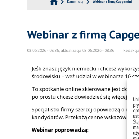
Komunikaty
Webinar z firmą Capgemini
Webinar z firmą Capg
03.06.2026 - 08:36, aktualizacja 03.06.2026 - 08:36
Redakcja
Jeśli znasz język niemiecki i chcesz wyko
środowisku – weź udział w webinarze 16 c
To spotkanie online skierowane jest do Cieb
po prostu chcesz dowiedzieć się więcej o m
Un
pry
Specjalistki firmy szerzej opowiedzą o orga
opt
ust
kandydatów. Przekażą cenne wskazówki, któ
Ślą
mał
Webinar poprowadzą:
uży
mie