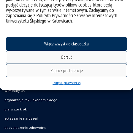
podjąć decyzję dotyczącą typów plików cookies, które będą
wykorzystywane w tym serwisie internetowym. Zachęcamy do
zapoznania się z Polityką Prywatności Serwisów Internetowych
Uniwersytetu Śląskiego w Katowicach.
Włącz wszystkie ciasteczka
deklaracja dostępności
mapa strony
Odrzuć
UŚ od A do Z
Zobacz preferencje
akty prawne
USOSweb
Polityka plików cookies
Wirtualny UŚ
organizacja roku akademickiego
pierwsze kroki
zgłaszanie naruszeń
ubezpieczenie zdrowotne