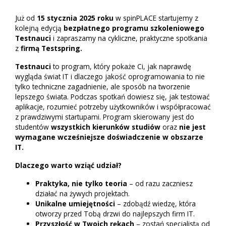
Już od
15 stycznia 2025 roku
w spinPLACE startujemy z
kolejną edycją
bezpłatnego programu szkoleniowego
Testnauci
i zapraszamy na cykliczne, praktyczne spotkania
z
firmą Testspring.
Testnauci
to program, który pokaże Ci, jak naprawdę
wygląda świat IT i dlaczego jakość oprogramowania to nie
tylko techniczne zagadnienie, ale sposób na tworzenie
lepszego świata. Podczas spotkań dowiesz się, jak testować
aplikacje, rozumieć potrzeby użytkowników i współpracować
z prawdziwymi startupami. Program skierowany jest do
studentów
wszystkich kierunków studiów
oraz
nie jest
wymagane wcześniejsze doświadczenie w obszarze
IT.
Dlaczego warto wziąć udział?
Praktyka, nie tylko teoria
– od razu zaczniesz
działać na żywych projektach.
Unikalne umiejętności
– zdobądź wiedzę, która
otworzy przed Tobą drzwi do najlepszych firm IT.
Przyszłość w Twoich rękach
– zostań specjalistą od