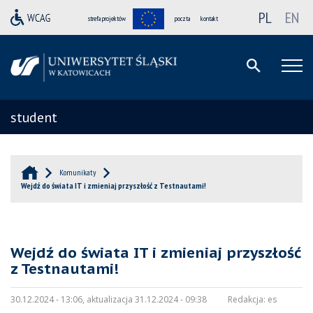
PL
EN
strefa projektów
poczta
kontakt
student
Komunikaty
Wejdź do świata IT i zmieniaj przyszłość z Testnautami!
Wejdź do świata IT i zmieniaj przyszłość
z Testnautami!
30.12.2024 - 13:06, aktualizacja 31.12.2024 - 09:38
Redakcja:
es