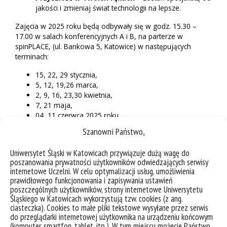
jakości i zmieniaj świat technologii na lepsze.
Zajęcia w 2025 roku będą odbywały się w godz. 15.30 –
17.00 w salach konferencyjnych A i B, na parterze w
spinPLACE, (ul. Bankowa 5, Katowice) w następujących
terminach:
15, 22, 29 stycznia,
5, 12, 19,26 marca,
2, 9, 16, 23,30 kwietnia,
7, 21 maja,
04, 11 czerwca 2025 roku
Szanowni Państwo,
ZAPISY na program szkoleniowy Testnauci odbywają
się poprzez formularz.
Uniwersytet Śląski w Katowicach przywiązuje dużą wagę do
poszanowania prywatności użytkowników odwiedzających serwisy
internetowe Uczelni. W celu optymalizacji usług, umożliwienia
prawidłowego funkcjonowania i zapisywania ustawień
poszczególnych użytkowników, strony internetowe Uniwersytetu
Śląskiego w Katowicach wykorzystują tzw. cookies (z ang.
ciasteczka). Cookies to małe pliki tekstowe wysyłane przez serwis
do przeglądarki internetowej użytkownika na urządzeniu końcowym
(komputer, smartfon, tablet, itp.). W tym miejscu możecie Państwo