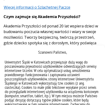
Więcej informacji o Szlachetnej Paczce
Czym zajmuje się Akademia Przyszłości?
Akademia Przyszłości od ponad 20 lat wspiera dzieci w
budowaniu poczucia własnej wartości i wiary w swoje
możliwości. Tworzy bezpieczną, twórczą przestrzeń,
gdzie dziecko spotyka się z dorosłym, który poświęca
mu czas i jest mądrym towarzyszem.
Szanowni Państwo,
Więcej informacji o Akademii Przyszłości
Uniwersytet Śląski w Katowicach przywiązuje dużą wagę do
poszanowania prywatności użytkowników odwiedzających serwisy
internetowe Uczelni. W celu optymalizacji usług, umożliwienia
prawidłowego funkcjonowania i zapisywania ustawień
poszczególnych użytkowników, strony internetowe Uniwersytetu
Śląskiego w Katowicach wykorzystują tzw. cookies (z ang.
ciasteczka). Cookies to małe pliki tekstowe wysyłane przez serwis
do przeglądarki internetowej użytkownika na urządzeniu końcowym
(komputer, smartfon, tablet, itp.). W tym miejscu możecie Państwo
podjąć decyzję dotyczącą typów plików cookies, które będą
wykorzystywane w tym serwisie internetowym. Zachęcamy do