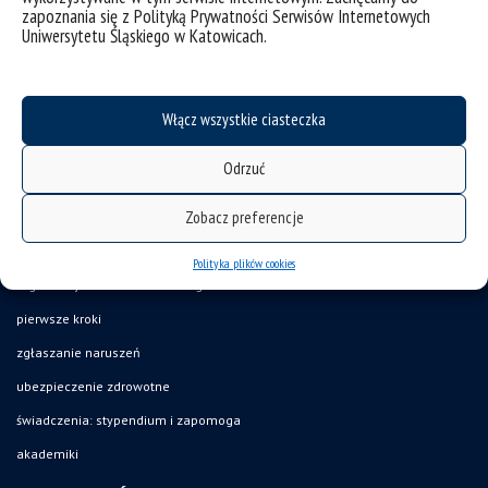
zapoznania się z Polityką Prywatności Serwisów Internetowych
Uniwersytetu Śląskiego w Katowicach.
deklaracja dostępności
mapa strony
Włącz wszystkie ciasteczka
UŚ od A do Z
Odrzuć
akty prawne
Zobacz preferencje
USOSweb
Wirtualny UŚ
Polityka plików cookies
organizacja roku akademickiego
pierwsze kroki
zgłaszanie naruszeń
ubezpieczenie zdrowotne
świadczenia: stypendium i zapomoga
akademiki