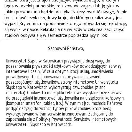
będą w uczelni partnerskiej realizowane zajęcia lub języka, w
jakim prowadzona będzie praktyka. Należy zwrócić uwagę, że nie
musi to być język urzędowy kraju, do którego realizowany jest
wyjazd. Kryterium, na podstawie którego prowadzi się rekrutację,
są wyniki w nauce. Rekrutacja na wyjazdy w celu realizacji części
studiów odbywa się w semestrze poprzedzającym rok
akademicki, w trakcie którego wyjazd będzie realizowany.
Rekrutacja na praktyki jest obecnie prowadzona w sposób ciągły
Szanowni Państwo,
przez poszczególne wydziały.
Uniwersytet Śląski w Katowicach przywiązuje dużą wagę do
poszanowania prywatności użytkowników odwiedzających serwisy
internetowe Uczelni. W celu optymalizacji usług, umożliwienia
W momencie wyjazdu trzeba być studentem co najmniej
prawidłowego funkcjonowania i zapisywania ustawień
drugiego roku studiów pierwszego stopnia. Nie wolno realizować
poszczególnych użytkowników, strony internetowe Uniwersytetu
wyjazdu w trakcie urlopu.
Śląskiego w Katowicach wykorzystują tzw. cookies (z ang.
ciasteczka). Cookies to małe pliki tekstowe wysyłane przez serwis
do przeglądarki internetowej użytkownika na urządzeniu końcowym
(komputer, smartfon, tablet, itp.). W tym miejscu możecie Państwo
Podczas wyjazdu zachowuje się status studenta macierzystej
podjąć decyzję dotyczącą typów plików cookies, które będą
uczelni wysyłającej. Uczelnia przyjmująca ma obowiązek
wykorzystywane w tym serwisie internetowym. Zachęcamy do
zapoznania się z Polityką Prywatności Serwisów Internetowych
traktować studentów programu Erasmus+ oraz swoich
Uniwersytetu Śląskiego w Katowicach.
studentów na równych zasadach.