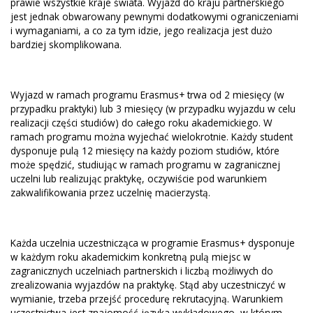
prawie wszystkie kraje świata. Wyjazd do kraju partnerskiego
jest jednak obwarowany pewnymi dodatkowymi ograniczeniami
i wymaganiami, a co za tym idzie, jego realizacja jest dużo
bardziej skomplikowana.
Wyjazd w ramach programu Erasmus+ trwa od 2 miesięcy (w
przypadku praktyki) lub 3 miesięcy (w przypadku wyjazdu w celu
realizacji części studiów) do całego roku akademickiego. W
ramach programu można wyjechać wielokrotnie. Każdy student
dysponuje pulą 12 miesięcy na każdy poziom studiów, które
może spędzić, studiując w ramach programu w zagranicznej
uczelni lub realizując praktykę, oczywiście pod warunkiem
zakwalifikowania przez uczelnię macierzystą.
Każda uczelnia uczestnicząca w programie Erasmus+ dysponuje
w każdym roku akademickim konkretną pulą miejsc w
zagranicznych uczelniach partnerskich i liczbą możliwych do
zrealizowania wyjazdów na praktykę. Stąd aby uczestniczyć w
wymianie, trzeba przejść procedurę rekrutacyjną. Warunkiem
uczestnictwa jest znajomość języka wykładowego, w którym