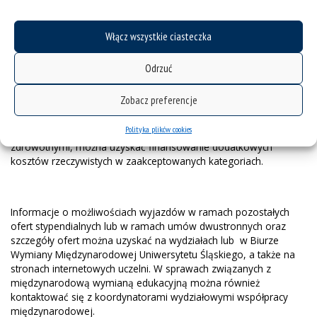
Wysokość dofinansowania w Programie Erasmus+ zależy od
Włącz wszystkie ciasteczka
kraju, do którego się wyjeżdża oraz od typu wyjazdu. Stawki
stypendium corocznie ulegają zmianom. Studenci mający
Odrzuć
specjalne potrzeby związane ze stanem zdrowia lub znajdujący
się w trudniejszej sytuacji finansowej mogą ubiegać się o
Zobacz preferencje
dodatkowe dofinansowanie. Obecnie stawki miesięczne wynoszą
od 450 euro do 800 euro. Dodatkowo w uzasadnionych
Polityka plików cookies
przypadkach, związanych ze specjalnymi potrzebami
zdrowotnymi, można uzyskać finansowanie dodatkowych
kosztów rzeczywistych w zaakceptowanych kategoriach.
Informacje o możliwościach wyjazdów w ramach pozostałych
ofert stypendialnych lub w ramach umów dwustronnych oraz
szczegóły ofert można uzyskać na wydziałach lub w Biurze
Wymiany Międzynarodowej Uniwersytetu Śląskiego, a także na
stronach internetowych uczelni. W sprawach związanych z
międzynarodową wymianą edukacyjną można również
kontaktować się z koordynatorami wydziałowymi współpracy
międzynarodowej.