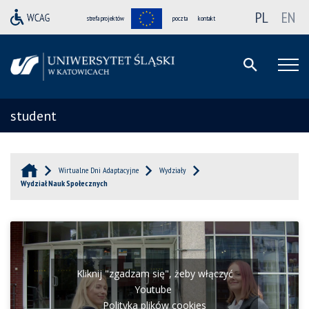
PL
EN
strefa projektów
poczta
kontakt
student
Wirtualne Dni Adaptacyjne
Wydziały
Wydział Nauk Społecznych
Kliknij "zgadzam się", żeby włączyć
Youtube
Polityka plików cookies