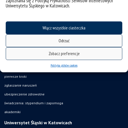
zapoznania się z Polityką Prywatności Serwisów Internetowych
Uniwersytetu Śląskiego w Katowicach.
deklaracja dostępności
mapa strony
Włącz wszystkie ciasteczka
UŚ od A do Z
Odrzuć
akty prawne
USOSweb
Zobacz preferencje
Wirtualny UŚ
Polityka plików cookies
organizacja roku akademickiego
pierwsze kroki
zgłaszanie naruszeń
ubezpieczenie zdrowotne
świadczenia: stypendium i zapomoga
akademiki
Uniwersytet Śląski w Katowicach