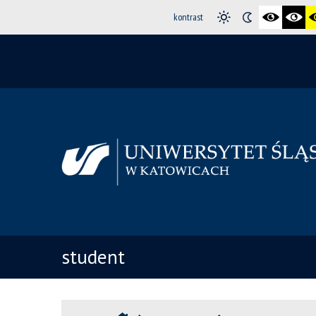
kontrast
student