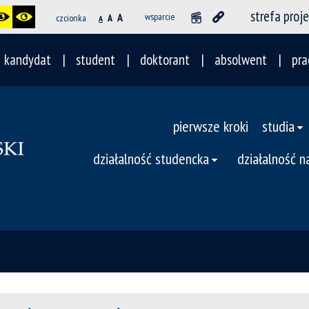
strefa proj
A
wsparcie
czcionka
A
A
kandydat
student
doktorant
absolwent
pra
pierwsze kroki
studia
działalność studencka
działalność 