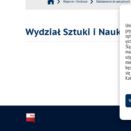
Wsparcie i fundusze
Dostosowanie do specjalnych
Un
Wydział Sztuki i Nauk o
pry
opt
ust
Ślą
mał
uży
mie
bę
się
Ka
W