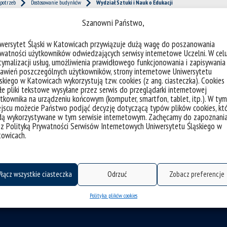
 potrzeb
Dostosowanie budynków
Wydział Sztuki i Nauk o Edukacji
Szanowni Państwo,
iwersytet Śląski w Katowicach przywiązuje dużą wagę do poszanowania
 Edukacji
watności użytkowników odwiedzających serwisy internetowe Uczelni. W cel
ymalizacji usług, umożliwienia prawidłowego funkcjonowania i zapisywania
awień poszczególnych użytkowników, strony internetowe Uniwersytetu
skiego w Katowicach wykorzystują tzw. cookies (z ang. ciasteczka). Cookies
e pliki tekstowe wysyłane przez serwis do przeglądarki internetowej
tkownika na urządzeniu końcowym (komputer, smartfon, tablet, itp.). W tym
Cieszyn, ul. Bielska 62
jscu możecie Państwo podjąć decyzję dotyczącą typów plików cookies, kt
dą wykorzystywane w tym serwisie internetowym. Zachęcamy do zapoznani
Cieszyn, ul. Niemcewicza 6
 z Polityką Prywatności Serwisów Internetowych Uniwersytetu Śląskiego w
towicach.
łącz wszystkie ciasteczka
Odrzuć
Zobacz preferencje
Polityka plików cookies