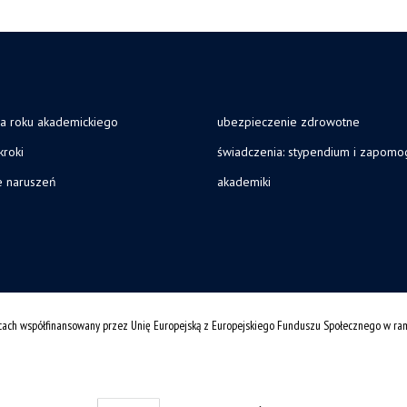
ja roku akademickiego
ubezpieczenie zdrowotne
kroki
świadczenia: stypendium i zapomo
e naruszeń
akademiki
cach współfinansowany przez Unię Europejską z Europejskiego Funduszu Społecznego w r