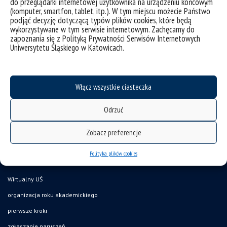
do przeglądarki internetowej użytkownika na urządzeniu końcowym
(komputer, smartfon, tablet, itp.). W tym miejscu możecie Państwo
podjąć decyzję dotyczącą typów plików cookies, które będą
wykorzystywane w tym serwisie internetowym. Zachęcamy do
zapoznania się z Polityką Prywatności Serwisów Internetowych
Uniwersytetu Śląskiego w Katowicach.
Włącz wszystkie ciasteczka
deklaracja dostępności
Odrzuć
mapa strony
Zobacz preferencje
UŚ od A do Z
akty prawne
Polityka plików cookies
USOSweb
Wirtualny UŚ
organizacja roku akademickiego
pierwsze kroki
zgłaszanie naruszeń