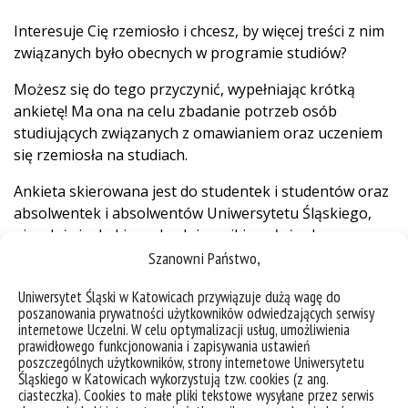
Interesuje Cię rzemiosło i chcesz, by więcej treści z nim
związanych było obecnych w programie studiów?
Możesz się do tego przyczynić, wypełniając krótką
ankietę! Ma ona na celu zbadanie potrzeb osób
studiujących związanych z omawianiem oraz uczeniem
się rzemiosła na studiach.
Ankieta skierowana jest do studentek i studentów oraz
absolwentek i absolwentów Uniwersytetu Śląskiego,
niezależnie do kierunku.
Jej wyniki posłużą do
przygotowania wniosku w programie Erasmus+, który
Szanowni Państwo,
skupi się na stworzeniu pomostu pomiędzy akademią a
Uniwersytet Śląski w Katowicach przywiązuje dużą wagę do
sektorem rzemiosła na UŚ.
poszanowania prywatności użytkowników odwiedzających serwisy
internetowe Uczelni. W celu optymalizacji usług, umożliwienia
Kwestionariusz dostępny jest
pod linkiem
.
prawidłowego funkcjonowania i zapisywania ustawień
poszczególnych użytkowników, strony internetowe Uniwersytetu
Śląskiego w Katowicach wykorzystują tzw. cookies (z ang.
ciasteczka). Cookies to małe pliki tekstowe wysyłane przez serwis