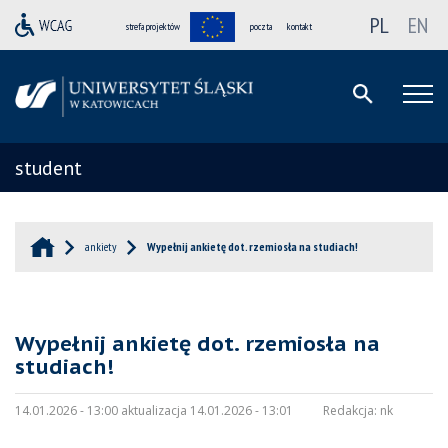
PL
EN
strefa projektów
poczta
kontakt
student
ankiety
Wypełnij ankietę dot. rzemiosła na studiach!
Wypełnij ankietę dot. rzemiosła na
studiach!
14.01.2026 - 13:00 aktualizacja 14.01.2026 - 13:01
Redakcja:
nk