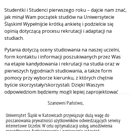
Studentki i Studenci pierwszego roku – dajcie nam znać,
jak minął Wam początek studiów na Uniwersytecie
Śląskim! Wypełnijcie krótką ankietę i podzielcie się
opinią dotyczącą procesu rekrutacji i adaptacji na
studiach.
Pytania dotyczą oceny studiowania na naszej uczelni,
form kontaktu i informacji poszukiwanych przez Was
na etapie kandydowania i rekrutacji na studia oraz w
pierwszych tygodniach studiowania, a także form
pomocy przy wyborze kierunku, z których chętnie
byście skorzystały/skorzystali. Dzięki Waszym
odpowiedziom będziemy mogli lepiej zaprojektować
przyszłe procesy komunikacji z osobami studiującymi.
Szanowni Państwo,
Ankieta jest anonimowa, a jej wyniki będą analizowane
Uniwersytet Śląski w Katowicach przywiązuje dużą wagę do
zbiorczo.
poszanowania prywatności użytkowników odwiedzających serwisy
internetowe Uczelni. W celu optymalizacji usług, umożliwienia
Kwestionariusz dostępny jest
pod linkiem
(po