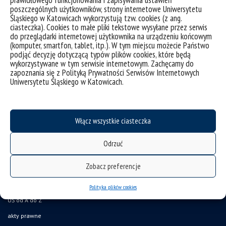
prawidłowego funkcjonowania i zapisywania ustawień
poszczególnych użytkowników, strony internetowe Uniwersytetu
zalogowaniu się do systemu USOS).
Śląskiego w Katowicach wykorzystują tzw. cookies (z ang.
ciasteczka). Cookies to małe pliki tekstowe wysyłane przez serwis
Dziękujemy za Wasze zaangażowanie!
do przeglądarki internetowej użytkownika na urządzeniu końcowym
(komputer, smartfon, tablet, itp.). W tym miejscu możecie Państwo
podjąć decyzję dotyczącą typów plików cookies, które będą
wykorzystywane w tym serwisie internetowym. Zachęcamy do
zapoznania się z Polityką Prywatności Serwisów Internetowych
Uniwersytetu Śląskiego w Katowicach.
Włącz wszystkie ciasteczka
Odrzuć
Zobacz preferencje
deklaracja dostępności
mapa strony
Polityka plików cookies
UŚ od A do Z
akty prawne