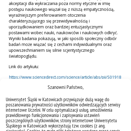
akceptacji dla wykraczania poza normy etyczne w imię
postępu naukowego wiązał się z niższą empatycznością,
wyraźniejszym preferowaniem otoczenia
charakteryzującego się przewidywalnością i
uporządkowaniem oraz bardziej entuzjastycznymi
postawami wobec nauki, naukowców i naukowych odkryć.
Wyniki badania pokazują, w jaki sposób społeczny odbiór
badań może wiązać się z cechami indywidualnymi oraz
upowszechnianiem się silnie scjentystycznego
światopoglądu.
Link do artykułu:
https://www.sciencedirect.com/science/article/abs/pii/S01918
86921003251
Szanowni Państwo,
Uniwersytet Śląski w Katowicach przywiązuje dużą wagę do
Polecane publikacje związane z tematyką
poszanowania prywatności użytkowników odwiedzających serwisy
internetowe Uczelni. W celu optymalizacji usług, umożliwienia
przeprowadzonego badania:
prawidłowego funkcjonowania i zapisywania ustawień
poszczególnych użytkowników, strony internetowe Uniwersytetu
Baron-Cohen, S. (2015). Teoria zła. O empatii i genezie
Śląskiego w Katowicach wykorzystują tzw. cookies (z ang.
okrucieństwa.
ciasteczka). Cookies to małe pliki tekstowe wysyłane przez serwis