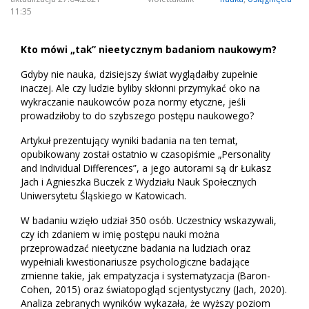
11:35
Kto mówi „tak” nieetycznym badaniom naukowym?
Gdyby nie nauka, dzisiejszy świat wyglądałby zupełnie
inaczej. Ale czy ludzie byliby skłonni przymykać oko na
wykraczanie naukowców poza normy etyczne, jeśli
prowadziłoby to do szybszego postępu naukowego?
Artykuł prezentujący wyniki badania na ten temat,
opubikowany został ostatnio w czasopiśmie „Personality
and Individual Differences”, a jego autorami są dr Łukasz
Jach i Agnieszka Buczek z Wydziału Nauk Społecznych
Uniwersytetu Śląskiego w Katowicach.
W badaniu wzięło udział 350 osób. Uczestnicy wskazywali,
czy ich zdaniem w imię postępu nauki można
przeprowadzać nieetyczne badania na ludziach oraz
wypełniali kwestionariusze psychologiczne badające
zmienne takie, jak empatyzacja i systematyzacja (Baron-
Cohen, 2015) oraz światopogląd scjentystyczny (Jach, 2020).
Analiza zebranych wyników wykazała, że wyższy poziom