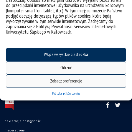
do przeglądarki internetowej użytkownika na urządzeniu końcowym
Sopot: Smak słowa.
(komputer, smartfon, tablet, itp.). W tym miejscu możecie Państwo
podjąć decyzję dotyczącą typów plików cookies, które będą
Jach, Ł. (2020). Światopogląd scjentystyczny – korelaty i
wykorzystywane w tym serwisie internetowym. Zachęcamy do
uwarunkowania. Katowice: Wydawnictwo Uniwersytetu
zapoznania się z Polityką Prywatności Serwisów Internetowych
Śląskiego.
Uniwersytetu Śląskiego w Katowicach.
Włącz wszystkie ciasteczka
Odrzuć
Zobacz preferencje
Polityka plików cookies
deklaracja dostępności
mapa strony