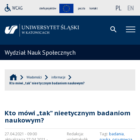
PL
EN
strefa projektów
poczta
kontakt
Wydział Nauk Społecznych
Wiadomości
informacje
Kto mówi „tak” nieetycznym badaniom naukowym?
Kto mówi „tak” nieetycznym badaniom
naukowym?
27.04.2021 - 09:00
Redakcja:
Tagi:
badania
,
aktualizacja 27.04.2021 -
violettakulik
nauka
,
osiągnięcia