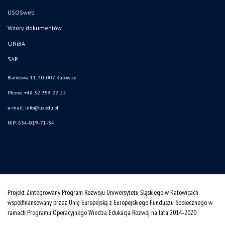
USOSweb
Wzory dokumentów
CINiBA
SAP
Bankowa 11, 40-007 Katowice
Phone: +48 32 359 22 22
e-mail:
info@us.edu.pl
NIP: 634-019-71-34
Projekt Zintegrowany Program Rozwoju Uniwersytetu Śląskiego w Katowicach
współfinansowany przez Unię Europejską z Europejskiego Funduszu Społecznego w
ramach Programu Operacyjnego Wiedza Edukacja Rozwój na lata 2014˗2020.