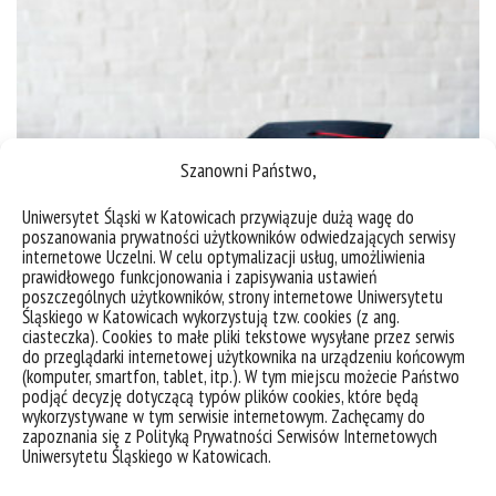
Szanowni Państwo,
Uniwersytet Śląski w Katowicach przywiązuje dużą wagę do
poszanowania prywatności użytkowników odwiedzających serwisy
internetowe Uczelni. W celu optymalizacji usług, umożliwienia
prawidłowego funkcjonowania i zapisywania ustawień
Komunikat dotyczący przewodów doktorskich wszczętych
poszczególnych użytkowników, strony internetowe Uniwersytetu
do 30 kwietnia 2019 r.
Śląskiego w Katowicach wykorzystują tzw. cookies (z ang.
ciasteczka). Cookies to małe pliki tekstowe wysyłane przez serwis
do przeglądarki internetowej użytkownika na urządzeniu końcowym
Zgodnie z brzmieniem art. 179 ust. 4 pkt 2 Ustawy z
(komputer, smartfon, tablet, itp.). W tym miejscu możecie Państwo
podjąć decyzję dotyczącą typów plików cookies, które będą
dnia 3 lipca 2018 r. Przepisy wprowadzające ustawę
wykorzystywane w tym serwisie internetowym. Zachęcamy do
– Prawo o szkolnictwie wyższym i nauce (Dz. U. z
zapoznania się z Polityką Prywatności Serwisów Internetowych
2018 r. poz. 1669 z późn. zm.) przewody doktorskie
Uniwersytetu Śląskiego w Katowicach.
prowadzone w pierwszej instancji i niezakończone