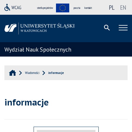
PL
EN
strefa projektów
poczta
kontakt
Wydział Nauk Społecznych
Wiadomości
informacje
informacje