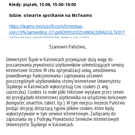
Kiedy: piątek, 13.06, 15:00-16:00
Gdzie: otwarte spotkanie na MsTeams
https://teams.microsoft.com/l/meetup-
join/19%3ameeting_OTgxNDhhYzQtZmRkNC00MjQ2LTk5YT
AtZmJkMzYwMzM3ODk0%40thread.v2/0?
context=%7b%22Tid%22%3a%2250c76291-0c80-4444-a2fb-
Szanowni Państwo,
4f8ab168c311%22%2c%22Oid%22%3a%22e3168ed1-57f9-
47e3-bf4f-645ffe12f80b%22%7d
Uniwersytet Śląski w Katowicach przywiązuje dużą wagę do
poszanowania prywatności użytkowników odwiedzających serwisy
Spotkanie odbędzie się w języku angielskim.
internetowe Uczelni. W celu optymalizacji usług, umożliwienia
prawidłowego funkcjonowania i zapisywania ustawień
Zachęcamy serdecznie do udziału i zadawania pytań:-)
poszczególnych użytkowników, strony internetowe Uniwersytetu
Śląskiego w Katowicach wykorzystują tzw. cookies (z ang.
ciasteczka). Cookies to małe pliki tekstowe wysyłane przez serwis
do przeglądarki internetowej użytkownika na urządzeniu końcowym
(komputer, smartfon, tablet, itp.). W tym miejscu możecie Państwo
podjąć decyzję dotyczącą typów plików cookies, które będą
wykorzystywane w tym serwisie internetowym. Zachęcamy do
zapoznania się z Polityką Prywatności Serwisów Internetowych
Uniwersytetu Śląskiego w Katowicach.