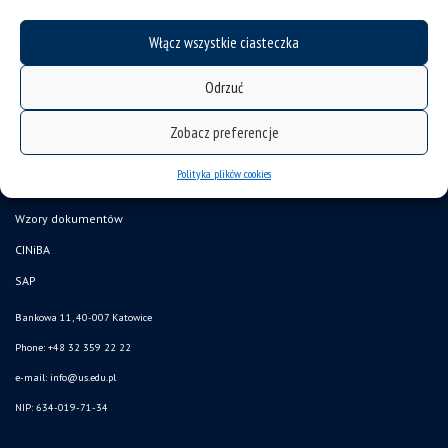
Włącz wszystkie ciasteczka
Odrzuć
deklaracja dostępności
Zobacz preferencje
mapa strony
Polityka plików cookies
USOSweb
Wzory dokumentów
CINiBA
SAP
Bankowa 11, 40-007 Katowice
Phone: +48 32 359 22 22
e-mail:
info@us.edu.pl
NIP: 634-019-71-34