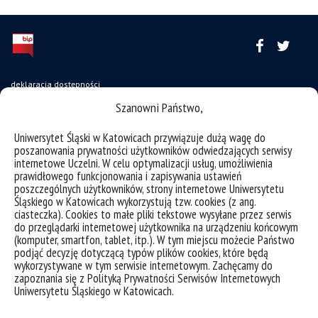
deklaracja dostępności
Szanowni Państwo,
mapa strony
USOSweb
Uniwersytet Śląski w Katowicach przywiązuje dużą wagę do
poszanowania prywatności użytkowników odwiedzających serwisy
Wzory dokumentów
internetowe Uczelni. W celu optymalizacji usług, umożliwienia
CINiBA
prawidłowego funkcjonowania i zapisywania ustawień
poszczególnych użytkowników, strony internetowe Uniwersytetu
SAP
Śląskiego w Katowicach wykorzystują tzw. cookies (z ang.
ciasteczka). Cookies to małe pliki tekstowe wysyłane przez serwis
Bankowa 11, 40-007 Katowice
do przeglądarki internetowej użytkownika na urządzeniu końcowym
(komputer, smartfon, tablet, itp.). W tym miejscu możecie Państwo
Phone: +48 32 359 22 22
podjąć decyzję dotyczącą typów plików cookies, które będą
wykorzystywane w tym serwisie internetowym. Zachęcamy do
e-mail:
info@us.edu.pl
zapoznania się z Polityką Prywatności Serwisów Internetowych
NIP: 634-019-71-34
Uniwersytetu Śląskiego w Katowicach.